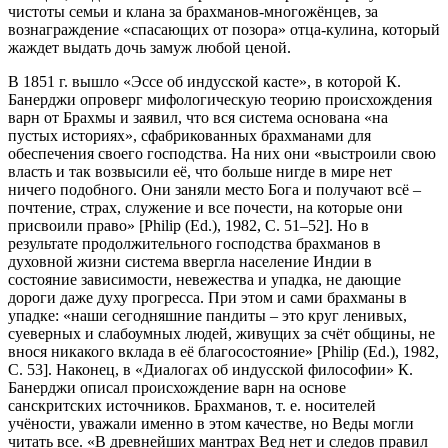
чистоты семьи и клана за брахманов-многожёнцев, за
вознаграждение «спасающих от позора» отца-кулина, который
жаждет выдать дочь замуж любой ценой.
В 1851 г. вышло «Эссе об индусской касте», в которой К.
Банерджи опроверг мифологическую теорию происхождения
варн от Брахмы и заявил, что вся система основана «на
пустых историях», сфабрикованных брахманами для
обеспечения своего господства. На них они «выстроили свою
власть и так возвысили её, что больше нигде в мире нет
ничего подобного. Они заняли место Бога и получают всё –
почтение, страх, служение и все почести, на которые они
присвоили право» [Philip (Ed.), 1982, С. 51–52]. Но в
результате продолжительного господства брахманов в
духовной жизни система ввергла население Индии в
состояние зависимости, невежества и упадка, не дающие
дороги даже духу прогресса. При этом и сами брахманы в
упадке: «наши сегодняшние пандиты – это круг ленивых,
суеверных и слабоумных людей, живущих за счёт общины, не
внося никакого вклада в её благосостояние» [Philip (Ed.), 1982,
С. 53]. Наконец, в «Диалогах об индусской философии» К.
Банерджи описал происхождение варн на основе
санскритских источников. Брахманов, т. е. носителей
учёности, уважали именно в этом качестве, но Веды могли
читать все. «В древнейших мантрах Вед нет и следов правил