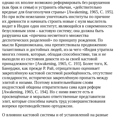
однако их вполне возможно реформировать без разрушения
(как брак и семья) и устранить обычаи, «действительно
вредные для благополучия страны» [Awakening, 1965, С. 195].
Но при всём нежелании уничтожать институты по причине
их древности и начинать строить новые с нуля мыслитель
видит в Индии один институт, являющийся в современности
безусловным злом – кастовую систему; она должна быть
разрушена как «причина несметного множества
деспотических разделений» по принципу рождения. По
мысли Кришномохана, она препятствовала продвижению
талантливых и достойных людей, из-за чего «Индия утратила
многих гениев, которые, обладая способностями, так и не
выходили из состояния дикости из-за своей кастовой
принадлежности» [Awakening, 1965, С. 193]. Более того, К.
Банерджи, как прежде Р. Рай, отрицательно оценивает
закреплённую кастовой системой разобщённость, отсутствие
солидарности, исторически закреплённую пропасть между
элитой и низами. Поэтому влиятельнейшим слоям
индуистской общины отвратительна сама идея реформ
[Awakening, 1965, С. 194]. Но с ними вместе есть и
просвещённые и морально ответственные представители
элит, которые способны начать труд усовершенствования
вопреки противодействию ортодоксии.
О влиянии кастовой системы и её установлений на разные