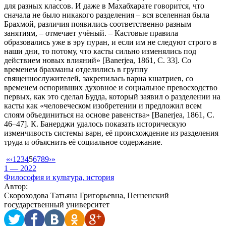
для разных классов. И даже в Махабхарате говорится, что
сначала не было никакого разделения – вся вселенная была
Брахмой, различия появились соответственно разным
занятиям, – отмечает учёный. – Кастовые правила
образовались уже в эру пуран, и если им не следуют строго в
наши дни, то потому, что касты сильно изменялись под
действием новых влияний» [Banerjea, 1861, С. 33]. Со
временем брахманы отделились в группу
священнослужителей, закрепилась варна кшатриев, со
временем оспоривших духовное и социальное превосходство
первых, как это сделал Будда, который заявил о разделении на
касты как «человеческом изобретении и предложил всем
слоям объединиться на основе равенства» [Banerjea, 1861, С.
46–47]. К. Банерджи удалось показать историческую
изменчивость системы варн, её происхождение из разделения
труда и объяснить её социальное содержание.
«
‹
1
2
3
4
5
6
7
8
9
›
»
1 — 2022
Философия и культура, история
Автор:
Скороходова Татьяна Григорьевна, Пензенский
государственный университет