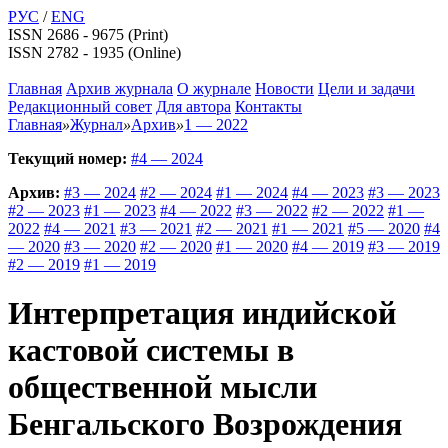
РУС
/
ENG
ISSN 2686 - 9675 (Print)
ISSN 2782 - 1935 (Online)
Главная
Архив журнала
О журнале
Новости
Цели и задачи
Редакционный совет
Для автора
Контакты
Главная
»
Журнал
»
Архив
»
1 — 2022
Текущий номер:
#4 — 2024
Архив:
#3 — 2024
#2 — 2024
#1 — 2024
#4 — 2023
#3 — 2023
#2 — 2023
#1 — 2023
#4 — 2022
#3 — 2022
#2 — 2022
#1 —
2022
#4 — 2021
#3 — 2021
#2 — 2021
#1 — 2021
#5 — 2020
#4
— 2020
#3 — 2020
#2 — 2020
#1 — 2020
#4 — 2019
#3 — 2019
#2 — 2019
#1 — 2019
Интерпретация индийской
кастовой системы в
общественной мысли
Бенгальского Возрождения