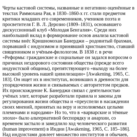
Черты кастовой системы, названные и негативно оценённые в
текстах Раммохана Рая, в 1830–1860-х гг. стали предметом
критики младших его современников, учеников поэта и
просветителя Г. В. Л. Дерозио (1809–1831), основавшего
дискуссионный клуб «Молодая Бенгалия». Среди них
наибольший вклад в формирование основ анализа кастовой
системы внёс Кришномохан Банерджи – родовитый брахман,
порвавший с индуизмом и принявший христианство, ставший
священником и учёным-филологом. В 1838 г. в речи
«Реформы: гражданские и социальные он задался вопросом о
причинах нездорового состояния общества (прежде всего
индуистской общины), препятствующего «выходу на более
высокий уровень нашей цивилизации» [Awakening, 1965, С.
183]. Он ищет их в институтах, возникших в древности для
упорядочения жизни и связываемых с авторитетом предков.
Их происхождение К. Банерджи связал с деятельностью
учёных элит, которые разработали правила и законы для
регулирования жизни общества и «преуспели в насаждении
своих мнений, принятых на веру и исполняемых целыми
племенами и народами» Но то, что в «варварские и тёмные
эпохи» было альтернативой беспорядку и анархии, со
временем застыло и замедлило ход человеческого развития
(human improvement) в Индии [Awakening, 1965, С. 185–186].
Над индуистами довлеет множество институтов и обычаев,