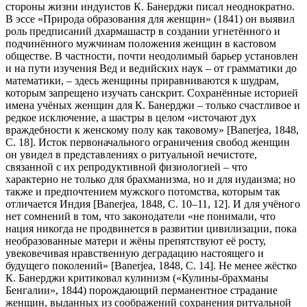
стороны жизни индуистов К. Банерджи писал неоднократно.
В эссе «Природа образования для женщин» (1841) он выявил
роль предписаний дхармашастр в создании угнетённого и
подчинённого мужчинам положения женщин в кастовом
обществе. В частности, почти неодолимый барьер установлен
и на пути изучения Вед и ведийских наук – от грамматики до
математики, – здесь женщины приравниваются к шудрам,
которым запрещено изучать санскрит. Сохранённые историей
имена учёных женщин для К. Банерджи – только счастливое и
редкое исключение, а шастры в целом «источают дух
враждебности к женскому полу как таковому» [Banerjea, 1848,
С. 18]. Исток первоначального ограничения свобод женщин
он увидел в представлениях о ритуальной нечистоте,
связанной с их репродуктивной физиологией – что
характерно не только для брахманизма, но и для иудаизма; но
также и предпочтением мужского потомства, которым так
отличается Индия [Banerjea, 1848, С. 10–11, 12]. И для учёного
нет сомнений в том, что законодатели «не понимали, что
нация никогда не продвинется в развитии цивилизации, пока
необразованные матери и жёны препятствуют её росту,
увековечивая нравственную деградацию настоящего и
будущего поколений» [Banerjea, 1848, С. 14]. Не менее жёстко
К. Банерджи критиковал кулинизм («Кулины-брахманы
Бенгалии», 1844) порождающий перманентное страдание
женщин, выданных из соображений сохранения ритуальной