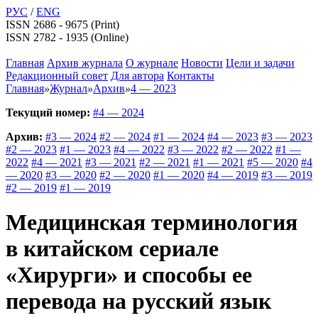
РУС
/
ENG
ISSN 2686 - 9675 (Print)
ISSN 2782 - 1935 (Online)
Главная
Архив журнала
О журнале
Новости
Цели и задачи
Редакционный совет
Для автора
Контакты
Главная
»
Журнал
»
Архив
»
4 — 2023
Текущий номер:
#4 — 2024
Архив:
#3 — 2024
#2 — 2024
#1 — 2024
#4 — 2023
#3 — 2023
#2 — 2023
#1 — 2023
#4 — 2022
#3 — 2022
#2 — 2022
#1 —
2022
#4 — 2021
#3 — 2021
#2 — 2021
#1 — 2021
#5 — 2020
#4
— 2020
#3 — 2020
#2 — 2020
#1 — 2020
#4 — 2019
#3 — 2019
#2 — 2019
#1 — 2019
Медицинская терминология
в китайском сериале
«Хирурги» и способы ее
перевода на русский язык