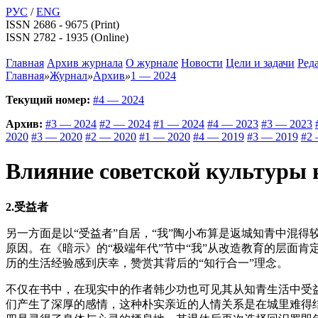
РУС
/
ENG
ISSN 2686 - 9675 (Print)
ISSN 2782 - 1935 (Online)
Главная
Архив журнала
О журнале
Новости
Цели и задачи
Ред
Главная
»
Журнал
»
Архив
»
1 — 2024
Текущий номер:
#4 — 2024
Архив:
#3 — 2024
#2 — 2024
#1 — 2024
#4 — 2023
#3 — 2023
2020
#3 — 2020
#2 — 2020
#1 — 2020
#4 — 2019
#3 — 2019
#2 
Влияние советской культуры
2.
受益者
另一方面是以“受益者”自居，“我”陶小布算是返城知青中混
原因。在《暗示》的“极端年代”节中“我”从改造教育的层面
历的生活经验感到庆幸，赞赏其背后的“知行合一”理念。
不仅在书中，在现实中的作者韩少功也可见其从知青生活中受
们产生了深厚的感情，这种朴实亲近的人情关系是在城里难得