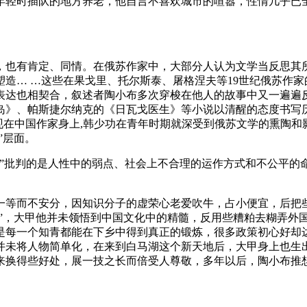
年轻时插队的地方养老，他自言不喜欢城市的喧嚣，性情几乎已
，也有肯定、同情。在俄苏作家中，大部分人认为文学当反思其所
造… …这些在果戈里、托尔斯泰、屠格涅夫等19世纪俄苏作
表达也相契合，叙述者陶小布多次穿梭在他人的故事中又一遍遍
岛》、帕斯捷尔纳克的《日瓦戈医生》等小说以清醒的态度书写
现在中国作家身上,韩少功在青年时期就深受到俄苏文学的熏陶和
”层面。
”批判的是人性中的弱点、社会上不合理的运作方式和不公平的命
一等而不安分，因知识分子的虚荣心老爱吹牛，占小便宜，后把些
育”，大甲他并未领悟到中国文化中的精髓，反用些糟粕去糊弄外
是每一个知青都能在下乡中得到真正的锻炼，很多政策初心好却
并未将人物简单化，在来到白马湖这个新天地后，大甲身上也生出
来换得些好处，展一技之长而倍受人尊敬，多年以后，陶小布推