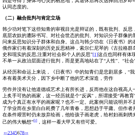
四是寻得了身体与心灵的栖息地，其退休后再次选择回汨罗即
认同态度的。
（二）融合批判与肯定立场
韩少功对笔下这些知青的审视目光是辩证的，既有批判、反思
底层农奴的遭际书写、对社会世态的批判、对知识分子群像的塑
问来反思知识分子群体和自身。这点与韩少功在《日夜书》的
俄作家们有着深刻的历史反思精神，索尔仁尼琴的《古拉格群
史和现实的反思,注重对社会和个人的反思”
[1]
这点也同样有体
不单一从政治层面进行批判，而是更高地站在了“人性”、“社会
从经历和命运上来说，《日夜书》中的知青们是悲剧居多，“我
本有着美术天分，因下乡中断了他的艺术深造，劳作
劳作并没有让他道德或艺术上有所长进，反而他在这自视高人
上炙手可热的画家，这一经历就是个“反讽”，所谓接受“再教
成为个真正有水平的画家呢？也不一定。此案例只能说明并不
了学业而在乡里白白耗费了几年青春，思想趋于平庸。但作者
在条件艰苦时仍未放弃绘画，他给孩子画老虎，给村妇画刺绣
[i]
己的伟大畅想”
，这样一看大甲又有些可爱。
«
‹
2
3
4
5
6
7
8
›
»