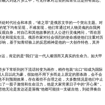
全融入到这片乡土中，可见作家对过去的知青生活是持有留恋、
处时代社会和本质，“谁之罪”是俄苏文学的一个突出主题。对
家的笔下均有呈现，不难发现，他们常通过对人物灵魂的自我拷
反观自身，对自己和其他故事的主人公进行灵魂拷问，“而在苏
历史和现实生活。俄苏作家对社会强烈的使命感使他们注重对历
影响，基于知青经验上的反思精神是他的一大创作特色，其并
运，肯定的是“我们”这一代人顽强而又真实的生命力。如大甲
乡下常听到的下流话转变为画作，稍作包装“出口”却成为国际
国人且以此为豪，假如他不用下乡而走上原定的那条路，会不会
达不到预期效果，存在着些不合理之处，大多数情况是他们中止
了一股子激情和生命活力，他是大家劳累日子中的“开心果”，
想他无论是发达还是落魄“他都可能挂一支破吉他，到处弹奏自