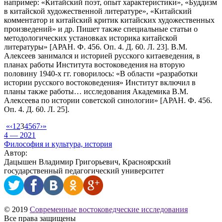
например: «Китайский поэт, опыт характеристики», «Буддизм
в китайской художественной литературе», «Китайский
комментатор и китайский критик китайских художественных
произведений» и др. Пишет также специальные статьи о
методологических установках историка китайской
литературы» [АРАН. Ф. 456. Оп. 4. Д. 60. Л. 23]. В.М.
Алексеев занимался и историей русского китаеведения, в
планах работы Института востоковедения на вторую
половину 1940-х гг. говорилось: «В области «разработки
истории русского востоковедения» Институт включил в
планы также работы… исследования Академика В.М.
Алексеева по истории советской синологии» [АРАН. Ф. 456.
Оп. 4. Д. 60. Л. 25].
«
‹
1
2
3
4
5
6
7
›
»
4 — 2021
Философия и культура, история
Автор:
Дацышен Владимир Григорьевич, Красноярский
государственный педагогический университет
© 2019
Современные востоковедческие исследования
Все права защищены