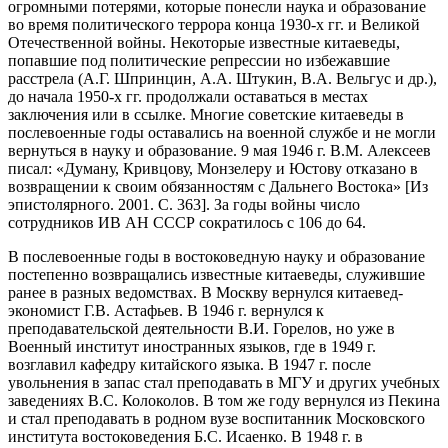
огромными потерями, которые понесли наука и образование
во время политического террора конца 1930-х гг. и Великой
Отечественной войны. Некоторые известные китаеведы,
попавшие под политические репрессии но избежавшие
расстрела (А.Г. Шпринцин, А.А. Штукин, В.А. Вельгус и др.),
до начала 1950-х гг. продолжали оставаться в местах
заключения или в ссылке. Многие советские китаеведы в
послевоенные годы оставались на военной службе и не могли
вернуться в науку и образование. 9 мая 1946 г. В.М. Алексеев
писал: «Думану, Кривцову, Монзелеру и Юстову отказано в
возвращении к своим обязанностям с Дальнего Востока» [Из
эпистолярного. 2001. С. 363]. За годы войны число
сотрудников ИВ АН СССР сократилось с 106 до 64.
В послевоенные годы в востоковедную науку и образование
постепенно возвращались известные китаеведы, служившие
ранее в разных ведомствах. В Москву вернулся китаевед-
экономист Г.В. Астафьев. В 1946 г. вернулся к
преподавательской деятельности В.И. Горелов, но уже в
Военный институт иностранных языков, где в 1949 г.
возглавил кафедру китайского языка. В 1947 г. после
увольнения в запас стал преподавать в МГУ и других учебных
заведениях В.С. Колоколов. В том же году вернулся из Пекина
и стал преподавать в родном вузе воспитанник Московского
института востоковедения Б.С. Исаенко. В 1948 г. в