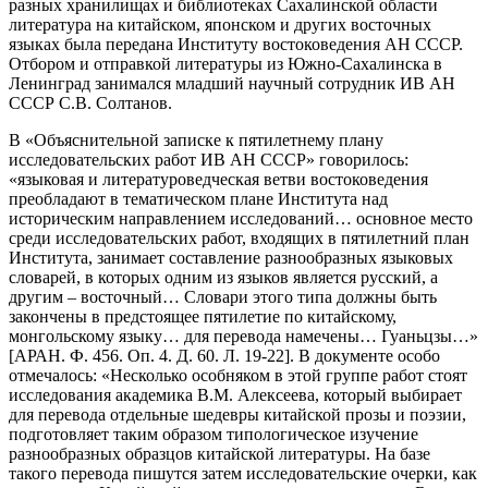
разных хранилищах и библиотеках Сахалинской области
литература на китайском, японском и других восточных
языках была передана Институту востоковедения АН СССР.
Отбором и отправкой литературы из Южно-Сахалинска в
Ленинград занимался младший научный сотрудник ИВ АН
СССР С.В. Солтанов.
В «Объяснительной записке к пятилетнему плану
исследовательских работ ИВ АН СССР» говорилось:
«языковая и литературоведческая ветви востоковедения
преобладают в тематическом плане Института над
историческим направлением исследований… основное место
среди исследовательских работ, входящих в пятилетний план
Института, занимает составление разнообразных языковых
словарей, в которых одним из языков является русский, а
другим – восточный… Словари этого типа должны быть
закончены в предстоящее пятилетие по китайскому,
монгольскому языку… для перевода намечены… Гуаньцзы…»
[АРАН. Ф. 456. Оп. 4. Д. 60. Л. 19-22]. В документе особо
отмечалось: «Несколько особняком в этой группе работ стоят
исследования академика В.М. Алексеева, который выбирает
для перевода отдельные шедевры китайской прозы и поэзии,
подготовляет таким образом типологическое изучение
разнообразных образцов китайской литературы. На базе
такого перевода пишутся затем исследовательские очерки, как