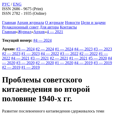
РУС
/
ENG
ISSN 2686 - 9675 (Print)
ISSN 2782 - 1935 (Online)
Главная
Архив журнала
О журнале
Новости
Цели и задачи
Редакционный совет
Для автора
Контакты
Главная
»
Журнал
»
Архив
»
4 — 2021
Текущий номер:
#4 — 2024
Архив:
#3 — 2024
#2 — 2024
#1 — 2024
#4 — 2023
#3 — 2023
#2 — 2023
#1 — 2023
#4 — 2022
#3 — 2022
#2 — 2022
#1 —
2022
#4 — 2021
#3 — 2021
#2 — 2021
#1 — 2021
#5 — 2020
#4
— 2020
#3 — 2020
#2 — 2020
#1 — 2020
#4 — 2019
#3 — 2019
#2 — 2019
#1 — 2019
Проблемы советского
китаеведения во второй
половине 1940-х гг.
Развитие послевоенного китаеведения сдерживалось теми