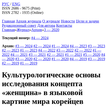
РУС
/
ENG
ISSN 2686 - 9675 (Print)
ISSN 2782 - 1935 (Online)
Главная
Архив журнала
О журнале
Новости
Цели и задачи
Редакционный совет
Для автора
Контакты
Главная
»
Журнал
»
Архив
»
3 — 2020
Текущий номер:
#4 — 2024
Архив:
#3 — 2024
#2 — 2024
#1 — 2024
#4 — 2023
#3 — 2023
#2 — 2023
#1 — 2023
#4 — 2022
#3 — 2022
#2 — 2022
#1 —
2022
#4 — 2021
#3 — 2021
#2 — 2021
#1 — 2021
#5 — 2020
#4
— 2020
#3 — 2020
#2 — 2020
#1 — 2020
#4 — 2019
#3 — 2019
#2 — 2019
#1 — 2019
Культурологические основы
исследования концепта
«женщина» в языковой
картине мира корейцев