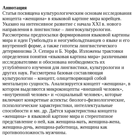
Аннотация
Статья посвящена культурологическим основам исследования
концепта «женщина» в языковой картине мира корейцев.
Указано на интенсивное развитие с начала XXI в. нового
направления в лингвистике – лингвокультурологии.
Рассмотрены предпосылки формирования языковой картины
мира и идеи Гумбольдта и неогумбольдтианцев о языке и его
внутренней форме, а также гипотеза лингвистического
детерминизма Э. Сепира и Б. Уорфа. Изложены трактовки
определения понятия «языковая картина мира» различными
исследователями и обоснована необходимость их
углублённого изучения для лингвистики, культурологии и
других наук. Рассмотрена базовая составляющая
культурологии – концепт, олицетворяющий собой
ментальную сущность. Анализируется концепт «женщина», в
котором выделяются микроконцепты «внешний человек»,
«внутренний человек» и «социальный человек», которые
включают конкретные аспекты: биолого-физиологические,
психологические характеристики, интеллектуальные
способности и мн. др. Даётся характеристика концепта
«женщина» в языковой картине мира и стереотипное
представление о ней, как женщина-мать, женщина-жена,
женщина-дочь, женщина-работница, женщина как
противоположность мужчины.