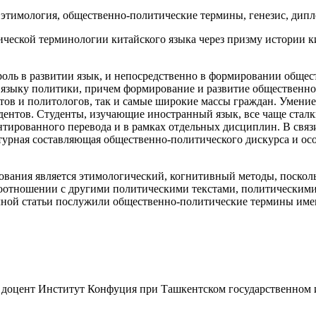
 этимология, общественно-политические термины, генезис, дипл
ческой терминологии китайского языка через призму истории к
оль в развитии язык, и непосредственно в формировании общес
 языку политики, причем формирование и развитие общественно
стов и политологов, так и самые широкие массы граждан. Умени
дентов. Студенты, изучающие иностранный язык, все чаще стал
тированного перевода и в рамках отдельных дисциплин. В связи
ьтурная составляющая общественно-политического дискурса и ос
вания является этимологический, когнитивный методы, поскол
в соотношении с другими политическими текстами, политическим
чной статьи послужили общественно-политические термины име
, доцент Институт Конфуция при Ташкентском государственном 