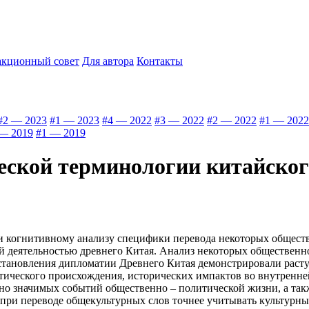
акционный совет
Для автора
Контакты
#2 — 2023
#1 — 2023
#4 — 2022
#3 — 2022
#2 — 2022
#1 — 2022
— 2019
#1 — 2019
еской терминологии китайског
и когнитивному анализу специфики перевода некоторых обществ
й деятельностью древнего Китая. Анализ некоторых общественн
 становления дипломатии Древнего Китая демонстрировали рас
тического происхождения, исторических импактов во внутренне
о значимых событий общественно – политической жизни, а также
о при переводе общекультурных слов точнее учитывать культурн