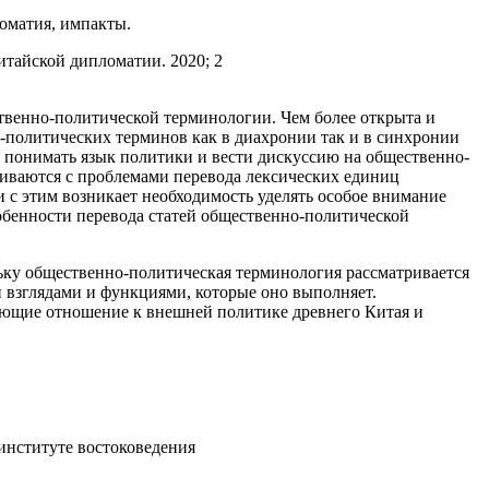
оматия, импакты.
итайской дипломатии. 2020; 2
твенно-политической терминологии. Чем более открыта и
-политических терминов как в диахронии так и в синхронии
е понимать язык политики и вести дискуссию на общественно-
киваются с проблемами перевода лексических единиц
 с этим возникает необходимость уделять особое внимание
обенности перевода статей общественно-политической
ьку общественно-политическая терминология рассматривается
и взглядами и функциями, которые оно выполняет.
ющие отношение к внешней политике древнего Китая и
институте востоковедения