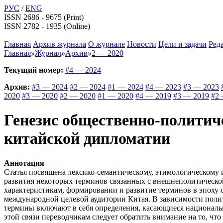
РУС
/
ENG
ISSN 2686 - 9675 (Print)
ISSN 2782 - 1935 (Online)
Главная
Архив журнала
О журнале
Новости
Цели и задачи
Ред
Главная
»
Журнал
»
Архив
»
2 — 2020
Текущий номер:
#4 — 2024
Архив:
#3 — 2024
#2 — 2024
#1 — 2024
#4 — 2023
#3 — 2023
2020
#3 — 2020
#2 — 2020
#1 — 2020
#4 — 2019
#3 — 2019
#2 
Генезис общественно-политич
китайской дипломатии
Aннотация
Статья посвящена лексико-семантическому, этимологическому 
развития некоторых терминов связанных с внешнеполитическо
характеристикам, формировании и развитие терминов в эпоху
международной целевой аудитории Китая. В зависимости поли
термины включают в себя определения, касающиеся национальн
этой связи переводчикам следует обратить внимание на то, чт