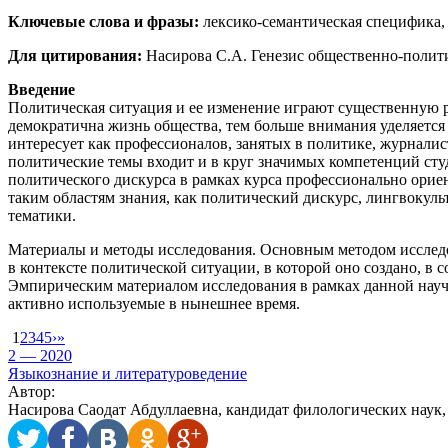
Ключевые слова и фразы:
лексико-семантическая специфика,
Для цитирования:
Насирова С.A. Генезис общественно-полити
Введение
Политическая ситуация и ее изменение играют существенную р
демократична жизнь общества, тем больше внимания уделяется
интересует как профессионалов, занятых в политике, журнали
политические темы входит и в круг значимых компетенций сту
политического дискурса в рамках курса профессионально ориен
таким областям знания, как политический дискурс, лингвокул
тематики.
Материалы и методы исследования. Основным методом исследо
в контексте политической ситуации, в которой оно создано, 
Эмпирическим материалом исследования в рамках данной нау
активно используемые в нынешнее время.
1
2
3
4
5
›
»
2 — 2020
Языкознание и литературоведение
Автор:
Насирова Саодат Абдуллаевна, кандидат филологических наук