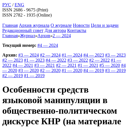
РУС
/
ENG
ISSN 2686 - 9675 (Print)
ISSN 2782 - 1935 (Online)
Главная
Архив журнала
О журнале
Новости
Цели и задачи
Редакционный совет
Для автора
Контакты
Главная
»
Журнал
»
Архив
»
2 — 2024
Текущий номер:
#4 — 2024
Архив:
#3 — 2024
#2 — 2024
#1 — 2024
#4 — 2023
#3 — 2023
#2 — 2023
#1 — 2023
#4 — 2022
#3 — 2022
#2 — 2022
#1 —
2022
#4 — 2021
#3 — 2021
#2 — 2021
#1 — 2021
#5 — 2020
#4
— 2020
#3 — 2020
#2 — 2020
#1 — 2020
#4 — 2019
#3 — 2019
#2 — 2019
#1 — 2019
Особенности средств
языковой манипуляции в
общественно-политическом
дискурсе КНР (на материале