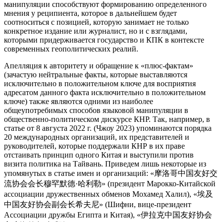
манипуляции способствуют формированию определенного
мнения у реципиента, которое в дальнейшем будет
соотноситься с позицией, которую занимает не только
конкретное издание или журналист, но и с взглядами,
которыми придерживается государство и КПК в контексте
современных геополитических реалий.
Апелляция к авторитету и обращение к «плюс-фактам»
(зачастую нейтральные факты, которые выставляются
исключительно в положительном ключе для восприятия
адресатом данного факта исключительно в положительном
ключе) также являются одними из наиболее
общеупотребимых способов языковой манипуляции в
общественно-политическом дискурсе КНР. Так, например, в
статье от 8 августа 2022 г. (Чжоу 2023) упоминаются порядка
20 международных организаций, их представителей и
руководителей, которые поддержали КНР в их праве
отстаивать принцип одного Китая и выступили против
визита политика на Тайвань. Приведем лишь некоторые из
упомянутых в статье имен и организаций: «摩洛哥中国友好交
流协会会长穆罕默德·哈利勒» (президент Марокко-Китайской
ассоциации дружественных обменов Мохамед Халил), «埃及
中国友好协会副会长希夫尼» (Шифни, вице-президент
Ассоциации дружбы Египта и Китая), «伊拉克中国友好协会