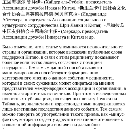
主席海德尔·鲁拜伊» (Хайдер аль-Рубайи, председатель
Ассоциации дружбы Ирака и Китая), «斯里兰卡中国社会文化
合作协会主席英德拉南德·阿贝塞克拉» (Индрананде
Абесекера, председатель Ассоциации социального и
культурного сотрудничества Шри-Ланки и Китая), «尼加拉瓜
中国友好协会主席梅尔卡多» (Меркадо, председатель
Ассоциации дружбы Никарагуа и Китая) и др.
Было отмечено, что в статье упоминаются исключительно те
страны и организации, которые высказали публичные слова
поддержки Китаю, в связи с этим реципиенту показывают
большое количество людей, согласных с позицией
государства. Тем самым данный способ языкового
манипулирования способствуют формированию
категоричного мнения о данном событии у реципиента,
который в своих суждениях может опираться на мнения
представителей международных ассоциаций и организаций, а
именно авторитетных источников. При этом в исследованных
новостных публикациях, посвященных визиту Пелоси на
Тайвань, журналистами и корреспондентами подчеркиваются
лишь негативные последствия данного события. Тем самым
можно говорить об употреблении такого приема, как «минус-
факты», который создает у адресата негативное отношение к
изложенной информации и влияет на дальнейшее