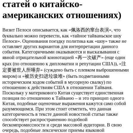
статей о китайско-
американских отношениях)
Визит Пелоси описывается, как «佩洛西的窜台表演», что
буквально можно перевести, как «тайное тайваньское шоу
Пелоси». Оценивания поездку политика как «шоу» также не
оставляет других вариантов для интерпретации данного
события. Категоричными оказываются и высказывания с
явной отрицательной коннотацией «再一次破产» (еще один
крах (по отношению к дипломатии и репутации США)), «注
定要被世人所唾弃» (суждено быть с плевком выброшенными
миром) и «被历史扫进垃圾堆» (быть подметанными
историческим ходом событий в мусорную свалку) по
отношению к действиям США в отношении Тайваня.
Поскольку у материкового Китая существует единственная
позиция по отношению к Тайваню – и это принцип одного
Китая, подобные оценочные выражения кажутся само собой
разумеющимся. При этом стоит отметить, что данная
категоричность в тексте данной новостной статьи также
способствует распространению подобной
бескомпромиссности и среди массовой аудитории. В свою
очередь, подобные лексические приемы языковой