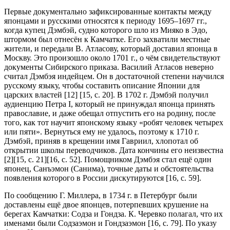
Первые документально зафиксированные контакты между
японцами и русскими относятся к периоду 1695–1697 гг.,
когда купец Дэмбэй, судно которого шло из Мияко в Эдо,
штормом был отнесён к Камчатке. Его захватили местные
жители, и передали В. Атласову, который доставил японца в
Москву. Это произошло около 1701 г., о чём свидетельствуют
документы Сибирского приказа. Василий Атласов неверно
считал Дэмбэя индейцем. Он в достаточной степени научился
русскому языку, чтобы составить описание Японии для
царских властей [12] [15, с. 20]. В 1702 г. Дэмбэй получил
аудиенцию Петра I, который не принуждал японца принять
православие, и даже обещал отпустить его на родину, после
того, как тот научит японскому языку «робят человек четырех
или пяти». Вернуться ему не удалось, поэтому к 1710 г.
Дэмбэй, приняв в крещении имя Гавриил, хлопотал об
открытии школы переводчиков. Дата кончины его неизвестна
[2][15, с. 21][16, c. 52]. Помощником Дэмбэя стал ещё один
японец, Санъэмон (Санима), точные даты и обстоятельства
появления которого в России дискутируются [16, c. 59].
По сообщению Г. Миллера, в 1734 г. в Петербург были
доставлены ещё двое японцев, потерпевших крушение на
берегах Камчатки: Содза и Гондза. К. Черевко полагал, что их
именами были Содзаэмон и Гондзаэмон [16, c. 79]. По указу