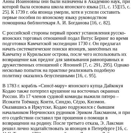
Анны Иоанновны они были назначены в Академию наук, при
которой была основана школа японского языка [11, с. 15][15, с.
25]. К 1739 г. оба японца умерли, хотя и успели составить
первые пособия по японскому языку руководством
помощника библиотекаря А. И. Богданова [16, c. 82].
С российской стороны первый проект установления русско-
японских торговых отношений подал Витус Беринг во время
подготовки Камчатской экспедиции 1730 г. Он предлагал
начать систематические поиски японцев, занесённых на
Камчатку и Курильские острова, после чего использовать их
возвращение как предлог для завязывания равноправных и
дружественных отношений с Японией [7, с. 291, 295]. Однако
несколько попыток на практике реализовать подобную
политику оказались безуспешными [16, с. 95].
В 1783 г. корабль «Синсё-мару» японского купца Дайкокуя
Кодаю также потерпел крушение на восточных окраинах
России. Из 17 членов судовой команды выжили пятеро –
Исокити Тоёмацу, Коити, Синдзо, Сёдзо, Кюэмон.
Оказавшись в Иркутске, Кодаю подружился с бывшим
начальником Нерчинских рудников Эриком Лаксманом, и при
его содействии составил три прошения о помощи в
возвращении на родину. После третьего отказа, Э. Лаксман
решил лично ходатайствовать за японцев в Петербурге [16, с.