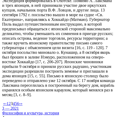
Экспедиция формировалась в Охотске. Помимо А. Лаксмана
и трех японцев, в ней принимали участие двое иркутских
купцов, начальник порта В.Ф. Ловцов, и другие лица. 13
сентября 1792 г. посольство вышло в море на судне «Св.
Екатерина», направляясь к Хоккайдо (Матмаю). Губернатор
Пиль выдал путешественникам инструкцию, в которой
предписывал обращаться с японской стороной максимально
деликатно, чтобы уменьшить их сомнения в приезде русских;
описать острова, ведение торговли, ресурсы территории; а
также вручить японскому правительству письмо самого
губернатора с объяснением цели визита [16, с. 119 - 120]. 7
октября посольство миновало о. Кунашир, а 8 октября якорь
был брошен в заливе Нэмуро, расположенном на северо-
востоке Хоккайдо [17, с. 206-207]. Японские чиновники
прибыли 9 октября и приняли русских радушно, участникам
экспедиции разрешили построить зимовье и приглашали в
дома японцев [15, c. 55]. Письмо в японскую столицу было
переведено и отправлено уже 12 октября. С 17 ноября команда
Лаксмана переселилась в построенный на берегу дом, корабль
охранялся особым японским караулом, который менялся раз в
месяц [3, с. 8–9].
«
‹
1
2
3
4
5
6
›
»
3 — 2021
Философия и культура, история