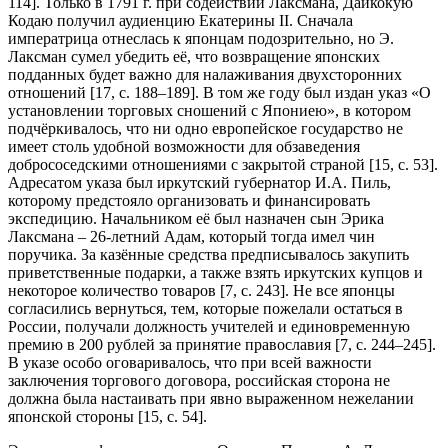
114]. Только в 1791 г. при содействии Лаксмана, Дайкокую
Кодаю получил аудиенцию Екатерины II. Сначала
императрица отнеслась к японцам подозрительно, но Э.
Лаксман сумел убедить её, что возвращение японских
подданных будет важно для налаживания двухсторонних
отношений [17, с. 188–189]. В том же году был издан указ «О
установлении торговых сношений с Япониею», в котором
подчёркивалось, что ни одно европейское государство не
имеет столь удобной возможности для обзаведения
добрососедскими отношениями с закрытой страной [15, c. 53].
Адресатом указа был иркутский губернатор И.А. Пиль,
которому предстояло организовать и финансировать
экспедицию. Начальником её был назначен сын Эрика
Лаксмана – 26-летний Адам, который тогда имел чин
поручика. За казённые средства предписывалось закупить
приветственные подарки, а также взять иркутских купцов и
некоторое количество товаров [7, c. 243]. Не все японцы
согласились вернуться, тем, которые пожелали остаться в
России, получали должность учителей и единовременную
премию в 200 рублей за принятие православия [7, c. 244–245].
В указе особо оговаривалось, что при всей важности
заключения торгового договора, российская сторона не
должна была настаивать при явно выраженном нежелании
японской стороны [15, c. 54].