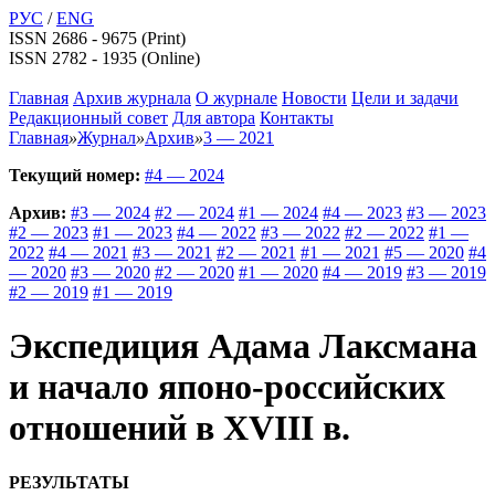
РУС
/
ENG
ISSN 2686 - 9675 (Print)
ISSN 2782 - 1935 (Online)
Главная
Архив журнала
О журнале
Новости
Цели и задачи
Редакционный совет
Для автора
Контакты
Главная
»
Журнал
»
Архив
»
3 — 2021
Текущий номер:
#4 — 2024
Архив:
#3 — 2024
#2 — 2024
#1 — 2024
#4 — 2023
#3 — 2023
#2 — 2023
#1 — 2023
#4 — 2022
#3 — 2022
#2 — 2022
#1 —
2022
#4 — 2021
#3 — 2021
#2 — 2021
#1 — 2021
#5 — 2020
#4
— 2020
#3 — 2020
#2 — 2020
#1 — 2020
#4 — 2019
#3 — 2019
#2 — 2019
#1 — 2019
Экспедиция Адама Лаксмана
и начало японо-российских
отношений в XVIII в.
РЕЗУЛЬТАТЫ