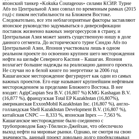
японский танкер «Kokuka Courageous» силами КСИР. Турне
Абэ по Центральной Азии совпал по временным рамках (2015
год) с пиком нестабильности на Ближнем Востоке.
Следовательно, все эти неблагоприятные факторы заставляют
японское руководство задумываться о диверсификации
поставок жизненно важных энергоресурсов в страну, и
Центральная Азия может занять существенную нишу в доле
данного сегмента. До исторического турне Синдзо Абэ по
Центральной Азии, Япония участвовала лишь в одном
реальном проекте по освоению крупнеи шего месторождения
нефти на шельфе Северного Каспия – Кашаган. Япония
возлагает большие надежды на реализацию данного проекта.
Не случаи но в белой книге по энергетике за 2006 год
Кашаганское месторождение фигурирует как один из самых
важных проектов. Его еще называют крупнейшим нефтяным
месторождением за пределами Ближнего Востока. В нее
входят: AgipCaspian Sea B.V. (16,807 %) KMG Kashagan B.V.
(16,877 %), французская Total EP Kazakhstan (16,807%),
американская ExxonMobil Kazakhstan Inc. (16,807 %), англо-
голландская Shell Kazakhstan Development B.V. (16,807 %),
китайская CNPC — 8,333 %, японская Inpex — 7,563 %.
Кашаганское месторождение было соединено с
трубопроводом Баку-Тбилиси-Джейхан, что обеспечило
выход нефти на мировые рынки. Однако, не смотря на свою
значимость, данный проект довольно долго пробуксовывал