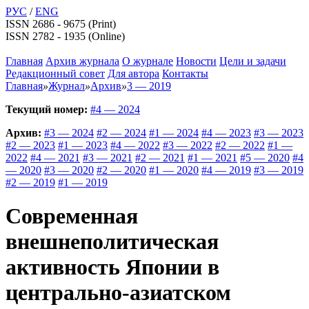
РУС
/
ENG
ISSN 2686 - 9675 (Print)
ISSN 2782 - 1935 (Online)
Главная
Архив журнала
О журнале
Новости
Цели и задачи
Редакционный совет
Для автора
Контакты
Главная
»
Журнал
»
Архив
»
3 — 2019
Текущий номер:
#4 — 2024
Архив:
#3 — 2024
#2 — 2024
#1 — 2024
#4 — 2023
#3 — 2023
#2 — 2023
#1 — 2023
#4 — 2022
#3 — 2022
#2 — 2022
#1 —
2022
#4 — 2021
#3 — 2021
#2 — 2021
#1 — 2021
#5 — 2020
#4
— 2020
#3 — 2020
#2 — 2020
#1 — 2020
#4 — 2019
#3 — 2019
#2 — 2019
#1 — 2019
Современная
внешнеполитическая
активность Японии в
центрально-азиатском