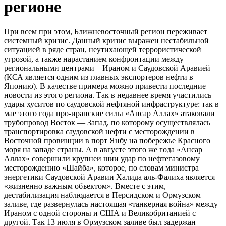
регионе
При всем при этом, Ближневосточный регион переживает
системный кризис. Данный кризис выражен нестабильной
ситуацией в ряде стран, неутихающей террористической
угрозой, а также нарастанием конфронтации между
региональными центрами – Ираном и Саудовской Аравией
(КСА является одним из главных экспортеров нефти в
Японию). В качестве примера можно привести последние
новости из этого региона. Так в недавнее время участились
удары хуситов по саудовской нефтяной инфраструктуре: так в
мае этого года про-иранские силы «Ансар Аллах» атаковали
трубопровод Восток — Запад, по которому осуществлялась
транспортировка саудовской нефти с месторождении в
Восточной провинции в порт Янбу на побережье Красного
моря на западе страны. А в августе этого же года «Ансар
Аллах» совершили крупнеи шии удар по нефтегазовому
месторождению «Шайба», которое, по словам министра
энергетики Саудовской Аравии Халида аль-Фалиха является
«жизненно важным объектом». Вместе с этим,
дестабилизация наблюдается в Персидском и Ормузском
заливе, где развернулась настоящая «танкерная война» между
Ираном с одной стороны и США и Великобританией с
другой. Так 13 июля в Ормузском заливе был задержан