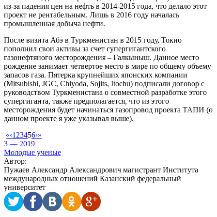
из-за падения цен на нефть в 2014-2015 года, что делало этот
проект не рентабельным. Лишь в 2016 году началась
промышленная добыча нефти.
После визита Абэ в Туркменистан в 2015 году, Токио
пополнил свои активы за счет супергигантского
газонефтяного месторождения – Галкыныш. Данное место
рождение занимает четвертое место в мире по общему объему
запасов газа. Пятерка крупнейших японских компании
(Mitsubishi, JGC, Chiyoda, Sojits, Itochu) подписали договор с
руководством Туркменистана о совместной разработке этого
супергиганта, также предполагается, что из этого
месторождения будет начинаться газопровод проекта ТАПИ (о
данном проекте я уже указывал выше).
«
‹
1
2
3
4
5
6
›
»
3 — 2019
Молодые ученые
Автор:
Пужаев Александр Александрович магистрант Института
международных отношений Казанский федеральный
университет