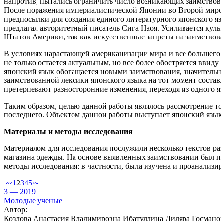
напротив, пытались ограничить число возникающих заимствован
После поражения империалистической Японии во Второй мирово
предпосылки для создания единого литературного японского яз
предлагал авторитетный писатель Сига Наоя. Усиливается ку
Штатов Америки, так как искусственные запреты на заимствова
В условиях нарастающей американизации мира и все большего у
не только остается актуальным, но все более обостряется вви
японский язык обогащается новыми заимствования, значительну
заимствованной лексики японского языка на тот момент состав
претерпевают разносторонние изменения, переходя из одного яз
Таким образом, целью данной работы являлось рассмотрение т
последнего. Объектом даннои работы выступает японский язык
Материалы и методы исследования
Материалом для исследования послужили несколько текстов ра
магазина одежды. На основе выявленных заимствовании был п
методы исследования: в частности, была изучена и проанализи
«
‹
1
2
3
4
5
›
»
3 — 2019
Молодые ученые
Автор:
Козлова Анастасия Владимировна Ибатуллина Диляра Госмано