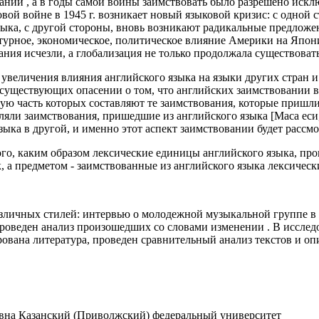
ии , а в годы самой войны заимствовать было разрешено исключ
й войне в 1945 г. возникает новый языковой кризис: с одной с
ыка, с другой стороны, вновь возникают радикальные предложени
льтурное, экономическое, политическое влияние Америки на Япо
ния исчезли, а глобализация не только продолжала существовать
величения влияния английского языка на языки других стран и 
ду существующих опасении о том, что английских заимствовании
ю часть которых составляют те заимствования, которые пришли 
ляли заимствования, пришедшие из английского языка [Маса еси,
ыка в другой, и именно этот аспект заимствовании будет рассмо
ого, каким образом лексические единицы английского языка, пр
, а предметом - заимствованные из английского языка лексичес
зличных стилей: интервью о молодежной музыкальной группе в ж
роведен анализ произошедших со словами изменении . В иссле
рована литература, проведен сравнительный анализ текстов и о
вна Казанский (Приволжский) федеральный университет