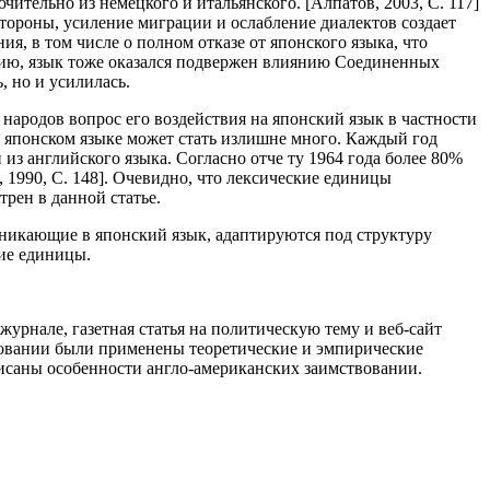
ительно из немецкого и итальянского. [Алпатов, 2003, С. 117]
тороны, усиление миграции и ослабление диалектов создает
я, в том числе о полном отказе от японского языка, что
нию, язык тоже оказался подвержен влиянию Соединенных
, но и усилилась.
народов вопрос его воздействия на японский язык в частности
 в японском языке может стать излишне много. Каждый год
из английского языка. Согласно отче ту 1964 года более 80%
 1990, С. 148]. Очевидно, что лексические единицы
трен в данной статье.
оникающие в японский язык, адаптируются под структуру
кие единицы.
урнале, газетная статья на политическую тему и веб-сайт
довании были применены теоретические и эмпирические
писаны особенности англо-американских заимствовании.