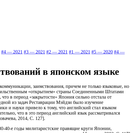
#4 — 2021
#3 — 2021
#2 — 2021
#1 — 2021
#5 — 2020
#4 —
ствований в японском языке
 коммуникации, заимствования, причем не только языковые, но
 насильственным «открытием» страны Соединенными Штатами
, что в период «закрытости» Япония сильно отстала от
 Одной из задач Реставрации Мэйдзи было изучение
ики и науки привело к тому, что английский стал языком
ельно, что в это период английский язык рассматривался
ачева, 2014, С. 127].
430-40-е годы милитаристские правящие круги Японии,