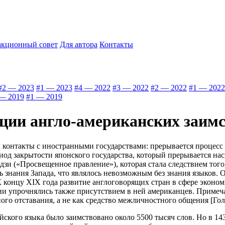
акционный совет
Для автора
Контакты
#2 — 2023
#1 — 2023
#4 — 2022
#3 — 2022
#2 — 2022
#1 — 2022
— 2019
#1 — 2019
яции англо-американских заим
а контакты с иностранными государствами: прерывается процесс
ериод закрытости японского государства, который прерывается
дзи («Просвещенное правление»), которая стала следствием того
ть знания Запада, что являлось невозможным без знания языков.
К концу XIX года развитие англоговорящих стран в сфере эконом
 упрочнялись также присутствием в ней американцев. Примечат
го отставания, а не как средство межличностного общения [Голов
йского языка было заимствовано около 5500 тысяч слов. Но в 1