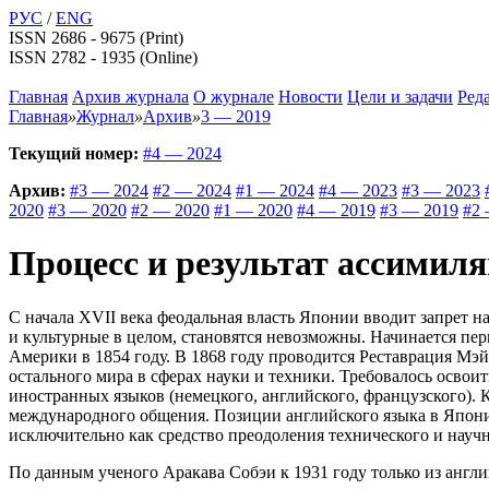
РУС
/
ENG
ISSN 2686 - 9675 (Print)
ISSN 2782 - 1935 (Online)
Главная
Архив журнала
О журнале
Новости
Цели и задачи
Ред
Главная
»
Журнал
»
Архив
»
3 — 2019
Текущий номер:
#4 — 2024
Архив:
#3 — 2024
#2 — 2024
#1 — 2024
#4 — 2023
#3 — 2023
2020
#3 — 2020
#2 — 2020
#1 — 2020
#4 — 2019
#3 — 2019
#2 
Процесс и результат ассимил
С начала XVII века феодальная власть Японии вводит запрет н
и культурные в целом, становятся невозможны. Начинается п
Америки в 1854 году. В 1868 году проводится Реставрация Мэй
остального мира в сферах науки и техники. Требовалось освои
иностранных языков (немецкого, английского, французского). 
международного общения. Позиции английского языка в Японии
исключительно как средство преодоления технического и научно
По данным ученого Аракава Собэи к 1931 году только из англи