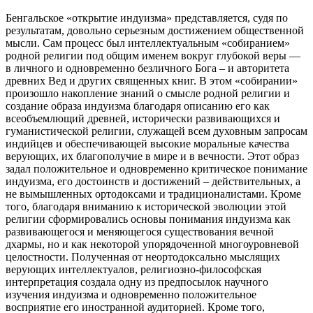
Бенгальское «открытие индуизма» представляется, судя по
результатам, довольно серьезным достижением общественной
мысли. Сам процесс был интеллектуальным «собиранием»
родной религии под общим именем вокруг глубокой веры —
в личного и одновременно безличного Бога – и авторитета
древних Вед и других священных книг. В этом «собирании»
произошло накопление знаний о смысле родной религии и
создание образа индуизма благодаря описанию его как
всеобъемлющий древней, исторически развивающихся и
гуманистической религии, служащей всем духовным запросам
индийцев и обеспечивающей высокие моральные качества
верующих, их благополучие в мире и в вечности. Этот образ
задал положительное и одновременно критическое понимание
индуизма, его достоинств и достижений – действительных, а
не вымышленных ортодоксами и традиционалистами. Кроме
того, благодаря вниманию к исторической эволюции этой
религии сформировались основы понимания индуизма как
развивающегося и меняющегося существования вечной
дхармы, но и как некоторой упорядоченной многоуровневой
целостности. Полученная от неортодоксально мыслящих
верующих интеллектуалов, религиозно-философская
интерпретация создала одну из предпосылок научного
изучения индуизма и одновременно положительное
восприятие его иностранной аудиторией. Кроме того,