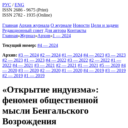
РУС
/
ENG
ISSN 2686 - 9675 (Print)
ISSN 2782 - 1935 (Online)
Главная
Архив журнала
О журнале
Новости
Цели и задачи
Редакционный совет
Для автора
Контакты
Главная
»
Журнал
»
Архив
»
1 — 2024
Текущий номер:
#4 — 2024
Архив:
#3 — 2024
#2 — 2024
#1 — 2024
#4 — 2023
#3 — 2023
#2 — 2023
#1 — 2023
#4 — 2022
#3 — 2022
#2 — 2022
#1 —
2022
#4 — 2021
#3 — 2021
#2 — 2021
#1 — 2021
#5 — 2020
#4
— 2020
#3 — 2020
#2 — 2020
#1 — 2020
#4 — 2019
#3 — 2019
#2 — 2019
#1 — 2019
«Открытие индуизма»:
феномен общественной
мысли Бенгальского
Возрождения