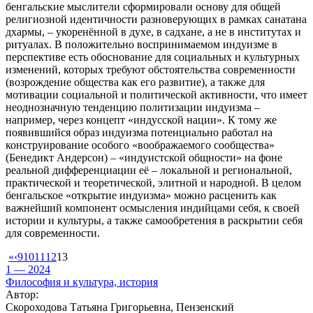
бенгальские мыслители сформировали основу для общей
религиозной идентичности разноверующих в рамках санатана
дхармы, – укоренённой в духе, в садхане, а не в институтах и
ритуалах. В положительно воспринимаемом индуизме в
перспективе есть обоснование для социальных и культурных
изменений, которых требуют обстоятельства современности
(возрождение общества как его развитие), а также для
мотивации социальной и политической активности, что имеет
неоднозначную тенденцию политизации индуизма –
например, через концепт «индусской нации». К тому же
появившийся образ индуизма потенциально работал на
конструирование особого «воображаемого сообщества»
(Бенедикт Андерсон) – «индуистской общности» на фоне
реальной дифференциации её – локальной и региональной,
практической и теоретической, элитной и народной. В целом
бенгальское «открытие индуизма» можно расценить как
важнейший компонент осмысления индийцами себя, к своей
истории и культуры, а также самообретения в раскрытии себя
для современности.
«
‹
9
10
11
12
13
1 — 2024
Философия и культура, история
Автор:
Скороходова Татьяна Григорьевна, Пензенский