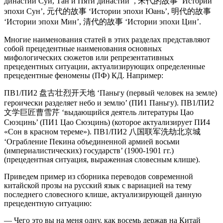
династии Суи, Тан и Пяти династии ’, 宋代的故事 ‘Истории
эпохи Сун’, 元代的故事 ‘Истории эпохи Юань’, 明代的故事
‘Истории эпохи Мин’, 清代的故事 ‘Истории эпохи Цин’.
Многие наименования статей в этих разделах представляют
собой прецедентные наименования основных
мифологических сюжетов или репрезентативных
прецедентных ситуации, актуализирующих определенные
прецедентные феномены (ПФ) КД. Например:
ПВ1/ПИ2 盘古壮烈开天地 ‘Паньгу (первый человек на земле)
героически разделяет небо и землю’ (ПИ1 Паньгу). ПВ1/ПИ2
文学巨匠曹雪芹 ‘выдающийся деятель литературы Цао
Сюэцинь’ (ПИ1 Цао Сюэцинь) (которое актуализирует ПИ4
«Сон в красном тереме»). ПВ1/ПИ2 八国联军洗劫北京城
‘Ограбление Пекина объединенной армией восьми
(империалистических) государств’ (1900-1901 гг.)
(прецедентная ситуация, выраженная словесным клише).
Приведем пример из сборника переводов современной
китайской прозы на русский язык с вариацией на тему
последнего словесного клише, актуализирующей данную
прецедентную ситуацию:
— Чего это вы на меня одну, как восемь держав на Китай