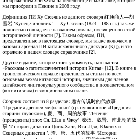
изображением Лэи Фэна на пепельнице и зажигалке, которые
мы приобрели в Пекине в 2008 году.
Дефиниция ПИ Ху Сюэянь из данного словаря 红顶商人—胡
雪岩 ‘Купец-чиновник’ — Ху Сюэянь (1823 – 1885 гг.) так-же
полностью совпадает с названием романа, посвященного этой
исторической личности [7]. Таким образом, ПИ,
представленные в настоящем словаре, мы также включаем в
базовый арсенал ПИ китайскоязычного дискурса (КД), и это
отражено в нашем словаре справочнике [2].
Другое издание, которое стоит упомянуть, называется
«Рассказы о пятитысячелетней истории Китая» [12]. В книге в
хронологическом порядке представлены статьи по всем
основным вехам китаиской истории, значимым для членов
китайского лингвокультурного сообщества в познавательном
(когнитивном) и эмоциональном плане.
Сборник состоит из 8 разделов: 远古传说时的代故事
‘Предания древнеи мифологии’ (ср. пушкинское «Предания
старины глубокой»), 夏、商、周的故事 ‘Легенды
(прецеденты) эпох Ся, Шан и Чжоу’, 秦汉、魏晋、南北朝的故
事 ‘Истории династии Цинь-Хань, Вэи -Цзи, Южных и
Северных династии ’, 隋、唐、五代的故事 ‘Истории