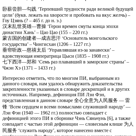
卧薪尝胆—勾践 ‘Терпевший трудности ради великой будущей
цели’ (букв. лежать на хворосте и пробовать на вкус желчь) –
Гоу Цзянь (? – 465 г. до н. э.)
汉末乱世英雄—曹操 ‘Герои времен смуты конца эпохи
династии Хань’ – Цао Цао (155 – 220 гг.)
蒙古国的创建者—成吉思汗 ‘Основатель монгольского
государства’ – Чингисхан (1206 – 1227 гг.)
垂帘听政—慈禧太后 ‘Управлявшая из-за занавески’ –
вдовствующая императрица Цыси (1835 – 1908 гг.)
七下西洋—郑和 ‘Семь раз плававший в заморские страны’ –
Чжэн Хэ (1371 – 1433 гг.)
Интересно отметить, что по многим ПИ, выбранным из
данного словаря, нам удалось обнаружить доказательства
закрепленности указанных в словаре дескрипций и в других
источниках. Например, дефиниция ПИ Лэи Фэн,
представленная в данном словаре 全心全意为人民服务 — 雷
锋 ‘Всем сердцем и всеми помыслами служивший народу’ —
Лэи Фэн (1940 — 1962 гг.) полностью совпадает с
дефиницией этого ПИ в сборнике Чэнь Сяньчунь [6], а также
совпадает с частью этой дефиниции — словесным клише 为人
民服务 ‘служить народу’, которое нанесено вместе с