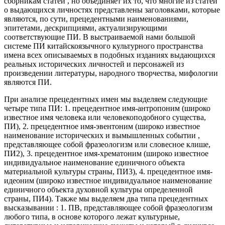
сборникам статей , но объединяет их то, что многие из статей
о выдающихся личностях представлены заголовками, которые
являются, по сути, прецедентными наименованиями,
эпитетами, дескрипциями, актуализирующими
соответствующие ПИ. В выстраиваемой нами большой
системе ПИ китайскоязычного культурного пространства
имена всех описываемых в подобных изданиях выдающихся
реальных исторических личностей и персонажей из
произведении литературы, народного творчества, мифологии
являются ПИ.
При анализе прецедентных имен мы выделяем следующие
четыре типа ПИ: 1. прецедентное имя-антропоним (широко
известное имя человека или человекоподобного существа,
ПИ), 2. прецедентное имя-эвентоним (широко известное
наименование исторических и вымышленных событии ,
представляющее собой фразеологизм или словесное клише,
ПИ2), 3. прецедентное имя-хрематоним (широко известное
индивидуальное наименование единичного объекта
материальной культуры страны, ПИ3), 4. прецедентное имя-
идеоним (широко известное индивидуальное наименование
единичного объекта духовной культуры определенной
страны, ПИ4). Также мы выделяем два типа прецедентных
высказывании : 1. ПВ, представляющее собой фразеологизм
любого типа, в основе которого лежат культурные,