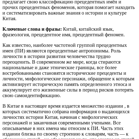
предлагает свою классификацию прецедентных имён и
прочих прецедентных феноменов, которая помогает находить
и систематизировать важные знания о истории и культуре
Китая.
Ключевые слова и фразы:
Китай, китайский язык,
фразеология, прецедентное имя, прецедентный феномен.
Как известно, наиболее частотной группой прецедентных
имен (ПИ) являются прецедентные антропонимы. Роль
личности в истории развития человечества трудно
переоценить. В современном же мире, когда стираются
национальные и даже этнические границы, все более
востребованными становятся исторические прецеденты и
личности, мифологические персонажи, обращение к которым
активизирует историческую память определенного этноса и
аккумулирует его жизненные силы в период рисков потерять
свою самоидентификацию.
В Китае в настоящее время издается множество издании , в
которых систематично собрана информация о выдающихся
личностях истории Китая, начиная с мифологических
персонажей и заканчивая современными учеными. Все
описываемые в них имена мы относим к ПИ. Часть этих
издании близка по своему строению к словарям, часть — к