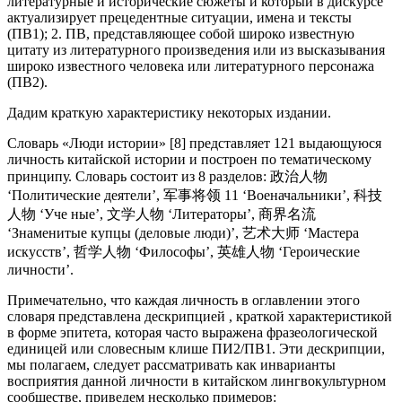
литературные и исторические сюжеты и который в дискурсе
актуализирует прецедентные ситуации, имена и тексты
(ПВ1); 2. ПВ, представляющее собой широко известную
цитату из литературного произведения или из высказывания
широко известного человека или литературного персонажа
(ПВ2).
Дадим краткую характеристику некоторых издании.
Словарь «Люди истории» [8] представляет 121 выдающуюся
личность китайской истории и построен по тематическому
принципу. Словарь состоит из 8 разделов: 政治人物
‘Политические деятели’, 军事将领 11 ‘Военачальники’, 科技
人物 ‘Уче ные’, 文学人物 ‘Литераторы’, 商界名流
‘Знаменитые купцы (деловые люди)’, 艺术大师 ‘Мастера
искусств’, 哲学人物 ‘Философы’, 英雄人物 ‘Героические
личности’.
Примечательно, что каждая личность в оглавлении этого
словаря представлена дескрипцией , краткой характеристикой
в форме эпитета, которая часто выражена фразеологической
единицей или словесным клише ПИ2/ПВ1. Эти дескрипции,
мы полагаем, следует рассматривать как инварианты
восприятия данной личности в китайском лингвокультурном
сообществе, приведем несколько примеров: