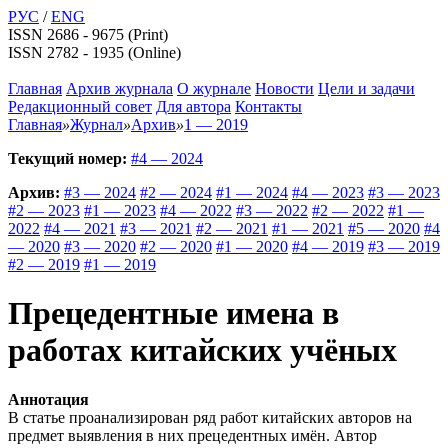
РУС
/
ENG
ISSN 2686 - 9675 (Print)
ISSN 2782 - 1935 (Online)
Главная
Архив журнала
О журнале
Новости
Цели и задачи
Редакционный совет
Для автора
Контакты
Главная
»
Журнал
»
Архив
»
1 — 2019
Текущий номер:
#4 — 2024
Архив:
#3 — 2024
#2 — 2024
#1 — 2024
#4 — 2023
#3 — 2023
#2 — 2023
#1 — 2023
#4 — 2022
#3 — 2022
#2 — 2022
#1 —
2022
#4 — 2021
#3 — 2021
#2 — 2021
#1 — 2021
#5 — 2020
#4
— 2020
#3 — 2020
#2 — 2020
#1 — 2020
#4 — 2019
#3 — 2019
#2 — 2019
#1 — 2019
Прецедентные имена в
работах китайских учёных
Аннотация
В статье проанализирован ряд работ китайских авторов на
предмет выявления в них прецедентных имён. Автор