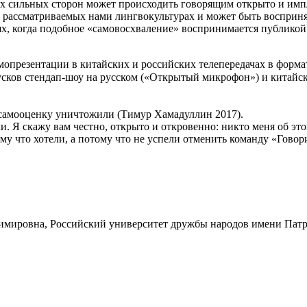
их сильных сторон может происходить говорящим открыто и имп
 рассматриваемых нами лингвокультурах и может быть воспринят
ях, когда подобное «самовосхваление» воспринимается публикой
опрезентации в китайских и российских телепередачах в форма
пусков стендап-шоу на русском («Открытый микрофон») и кита
ю самооценку уничтожили (Тимур Хамадуллин 2017).
 Я скажу вам честно, открыто и откровенно: никто меня об это
ому что хотели, а потому что не успели отменить команду «Говори
имировна, Российский университет дружбы народов имени Патр