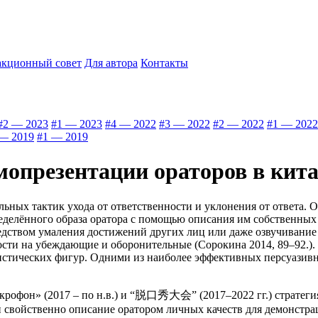
акционный совет
Для автора
Контакты
#2 — 2023
#1 — 2023
#4 — 2022
#3 — 2022
#2 — 2022
#1 — 2022
— 2019
#1 — 2019
мопрезентации ораторов в кита
ьных тактик ухода от ответственности и уклонения от ответа. 
делённого образа оратора с помощью описания им собственных 
едством умаления достижений других лиц или даже озвучивание 
сти на убеждающие и оборонительные (Сорокина 2014, 89–92.). 
истических фигур. Одними из наиболее эффективных персуазивны
рофон» (2017 – по н.в.) и “脱口秀大会” (2017–2022 гг.) стратегия
свойственно описание оратором личных качеств для демонстраци