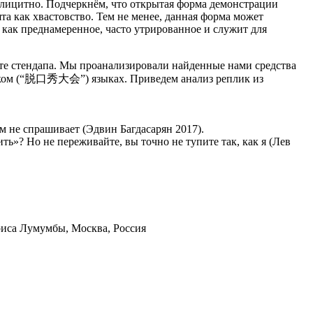
лицитно. Подчеркнём, что открытая форма демонстрации
а как хвастовство. Тем не менее, данная форма может
 как преднамеренное, часто утрированное и служит для
те стендапа. Мы проанализировали найденные нами средства
йском (“脱口秀大会”) языках. Приведем анализ реплик из
м не спрашивает (Эдвин Багдасарян 2017).
ть»? Но не переживайте, вы точно не тупите так, как я (Лев
иса Лумумбы, Москва, Россия