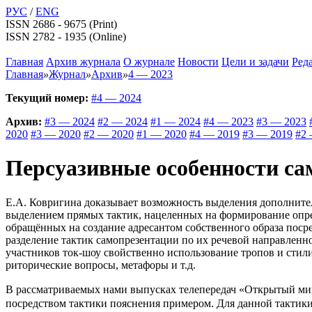
РУС
/
ENG
ISSN 2686 - 9675 (Print)
ISSN 2782 - 1935 (Online)
Главная
Архив журнала
О журнале
Новости
Цели и задачи
Ред
Главная
»
Журнал
»
Архив
»
4 — 2023
Текущий номер:
#4 — 2024
Архив:
#3 — 2024
#2 — 2024
#1 — 2024
#4 — 2023
#3 — 2023
2020
#3 — 2020
#2 — 2020
#1 — 2020
#4 — 2019
#3 — 2019
#2 
Персуазивные особенности са
Е.А. Ковригина доказывает возможность выделения дополнител
выделением прямых тактик, нацеленных на формирование опре
обращённых на создание адресантом собственного образа поср
разделение тактик самопрезентации по их речевой направленно
участников ток-шоу свойственно использование тропов и стил
риторические вопросы, метафоры и т.д.
В рассматриваемых нами выпусках телепередач «Открытый мик
посредством тактики пояснения примером. Для данной тактики 