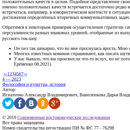
положительных качеств в целом. Подобное представление сво
именно положительных качеств встречается достаточно редко в
встречаться, например, в юмористическом контексте в ситуаци
достижения определённых вторичных коммуникативных задач.
Обратимся к некоторым примерам осуществления стратегии сам
персуазивности разных языковых уровней, отобранные из вы
русского ток-шоу.
Он пел так шикарно, что во мне проснулась ярость. Мо
Многих известных комиков спрашивают, как писать шутки.
У вас бывало, что вы произнесли что-то вслух, но не пот
Ерёменко 08.2021).
«
‹
1
2
3
4
5
6
7
›
»
4 — 2023
Философия и культура, история
Автор:
Игнатенко Александр Владимирович, Вавиленкова Дарья Влад
© 2019
Современные востоковедческие исследования
Все права защищены
Номер свидетельства регистрации ПИ № ФС 77 - 76298