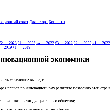
акционный совет
Для автора
Контакты
#2 — 2023
#1 — 2023
#4 — 2022
#3 — 2022
#2 — 2022
#1 — 2022
— 2019
#1 — 2019
инновационной экономики
ровать следующие выводы:
орея планов по инновационному развитию позволило этои стране
се признаки постиндустриального общества;
ора экономики является частныи бизнес;