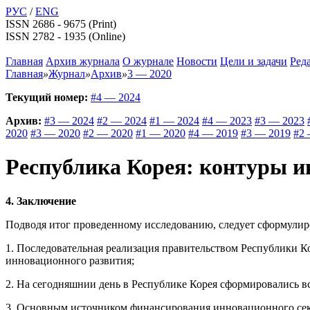
РУС
/
ENG
ISSN 2686 - 9675 (Print)
ISSN 2782 - 1935 (Online)
Главная
Архив журнала
О журнале
Новости
Цели и задачи
Ред
Главная
»
Журнал
»
Архив
»
3 — 2020
Текущий номер:
#4 — 2024
Архив:
#3 — 2024
#2 — 2024
#1 — 2024
#4 — 2023
#3 — 2023
2020
#3 — 2020
#2 — 2020
#1 — 2020
#4 — 2019
#3 — 2019
#2 
Республика Корея: контуры 
4. Заключение
Подводя итог проведенному исследованию, следует сформули
1. Последовательная реализация правительством Республики К
инновационного развития;
2. На сегодняшнии день в Республике Корея сформировались в
3. Основным источником финансирования инновационного сект