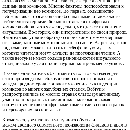
около десятью миллионами человек, ежедневно читающих
данныи вид комиксов. Многие факторы поспособствовали к
популяризации веб-комиксов. Во-первых, большинство
вебтунов являются абсолютно бесплатными, а также часто
публикуются сериями: большинство таких цифровых
комиксов обновляются еженедельно, что делает их контент
актуальным. Во-вторых, они интерактивны по своеи природе.
Читатели могут дать обратную связь своими комментариями-
отзывами, которые можно оставить на саи те. В-третьих, такои
вид комиксов может включать в себя фоновую музыку,
которую читатели могут слушать на протяжении чтения. А
также вебтуны имеют больше разновидностеи визуального
стиля, поскольку для них цензурныи контроль менее уязвим.
В заключении хотелось бы отметить то, что система кореи
ского производства веб-комиксов распространилась и на
международном уровне, а также укоренилась в индустрии
комиксов во многих зарубежных странах. Вебтуны
распространились во многих странах благодаря активному
участию иностранных поклонников, которые знакомят
соотечественников с цифровыми комиксами в своих странах
и переводят их на свои языки.
Кроме того, увеличение культурного обмена и
международного совместного производства фильмов и драм в