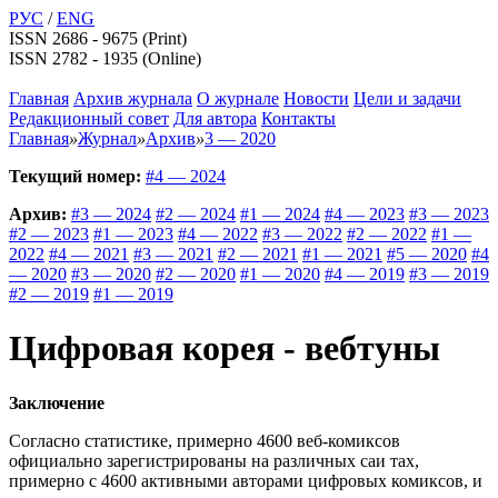
РУС
/
ENG
ISSN 2686 - 9675 (Print)
ISSN 2782 - 1935 (Online)
Главная
Архив журнала
О журнале
Новости
Цели и задачи
Редакционный совет
Для автора
Контакты
Главная
»
Журнал
»
Архив
»
3 — 2020
Текущий номер:
#4 — 2024
Архив:
#3 — 2024
#2 — 2024
#1 — 2024
#4 — 2023
#3 — 2023
#2 — 2023
#1 — 2023
#4 — 2022
#3 — 2022
#2 — 2022
#1 —
2022
#4 — 2021
#3 — 2021
#2 — 2021
#1 — 2021
#5 — 2020
#4
— 2020
#3 — 2020
#2 — 2020
#1 — 2020
#4 — 2019
#3 — 2019
#2 — 2019
#1 — 2019
Цифровая корея - вебтуны
Заключение
Согласно статистике, примерно 4600 веб-комиксов
официально зарегистрированы на различных саи тах,
примерно с 4600 активными авторами цифровых комиксов, и