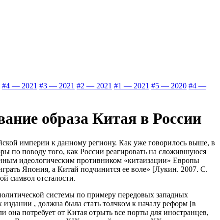
#4 — 2021
#3 — 2021
#2 — 2021
#1 — 2021
#5 — 2020
#4 —
вание образа Китая в России
йской империи к данному региону. Как уже говорилось выше, в
ры по поводу того, как России реагировать на сложившуюся
денным идеологическим противником «китаизации» Европы
грать Япония, а Китай подчинится ее воле» [Лукин. 2007. С.
ой символ отсталости.
 политической системы по примеру передовых западных
 издании , должна была стать толчком к началу реформ [в
и она потребует от Китая отрыть все порты для иностранцев,