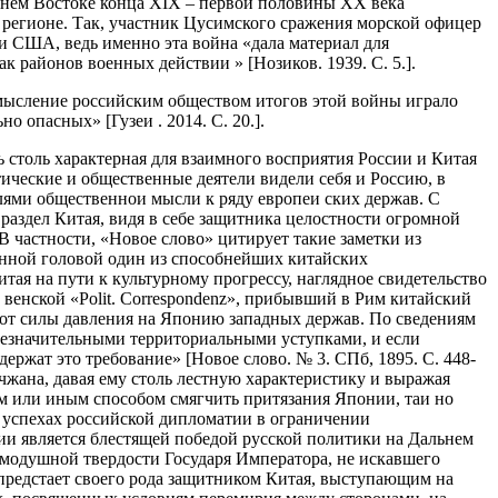
альнем Востоке конца XIX – первой половины XX века
в регионе. Так, участник Цусимского сражения морской офицер
 и США, ведь именно эта война «дала материал для
 районов военных действии » [Нозиков. 1939. С. 5.].
осмысление российским обществом итогов этой войны играло
 опасных» [Гузеи . 2014. С. 20.].
 столь характерная для взаимного восприятия России и Китая
тические и общественные деятели видели себя и Россию, в
елями общественнои мысли к ряду европеи ских держав. С
аздел Китая, видя в себе защитника целостности огромной
 частности, «Новое слово» цитирует такие заметки из
инной головой один из способнейших китайских
итая на пути к культурному прогрессу, наглядное свидетельство
венской «Polit. Correspondenz», прибывший в Рим китайский
 от силы давления на Японию западных держав. По сведениям
 незначительными территориальными уступками, и если
ержат это требование» [Новое слово. № 3. СПб, 1895. С. 448-
нчжана, давая ему столь лестную характеристику и выражая
ем или иным способом смягчить притязания Японии, таи но
и успехах российской дипломатии в ограничении
рии является блестящей победой русской политики на Дальнем
рямодушной твердости Государя Императора, не искавшего
ия предстает своего рода защитником Китая, выступающим на