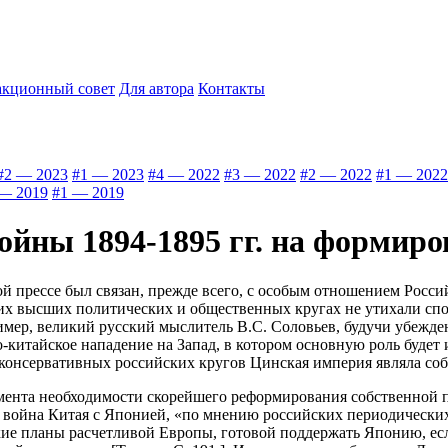
акционный совет
Для автора
Контакты
#2 — 2023
#1 — 2023
#4 — 2022
#3 — 2022
#2 — 2022
#1 — 2022
— 2019
#1 — 2019
йны 1894-1895 гг. на формиро
й прессе был связан, прежде всего, с особым отношением Росси
их высших политических и общественных кругах не утихали спо
имер, великий русский мыслитель В.С. Соловьев, будучи убеж
китайское нападение на Запад, в котором основную роль будет и
ее консервативных российских кругов Цинская империя являла соб
умента необходимости скорейшего реформирования собственной
то, война Китая с Японией, «по мнению российских периодических
кие планы расчетливой Европы, готовой поддержать Японию, есл