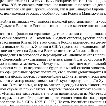
орейские земли» [Там же. С. 191.]. Исторические события на Д
1894-1895 гг. оказало существенное влияние на положение дел 
бый интерес как для царской России, так и для Западной Европы
, познакомила русских с особенностями Кореи и Маньчжурии как
ной войны выявилась «успешность японской реорганизации», а «
льнего Востока в России, осознанию их в качестве потенциально
ского конфликта на страницах русских издании явно проявилась
в своих работах Н.А. Самойлов. С одной стороны, русские поли
 и застывший Китай. И в этом смысле Россия причислялась деят
дала попытки Европы, Японии и США произвести колониальный р
кие интересы на Дальнем Востоке интересам Запада и Японии. В
 проведения переговоров о перемирии: «В Японию явился с пов
tas Correspondenz» усматривает знаменательный шаг со стороны К
ью и вековым застоем. … Между тем, по известиям официальной 
оносеки мирных переговоров будет не в малой степени зависеть
ских официальных сферах полагают, что Япония удовлетворится
ия китайских портов, то европейские кабинеты энергически подд
том, что ее автор поддерживает китайскую сторону в лице Ли Ху
итая. В то же время, автор выражает надежду на возможность т
ом случае не причисляется. Недаром, говоря об итогах войны 
: «Нельзя все-таки отрицать, что изгнание японцев из Маньчжу
еда одержана нами без пролития крови, единственно благодаря п
вое слово. № 5. СПб, 1895. С. 372.]. То есть Российская импер