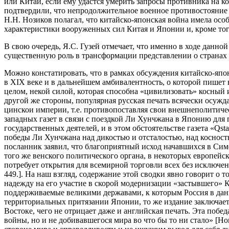
или Китай, если ему удастся умерить запросы противника на к
подтвердили, что непродолжительное военное противостояние 
Н.Н. Нозиков полагал, что китайско-японская война имела осо
характеристики вооруженных сил Китая и Японии и, кроме того
В свою очередь, Я.С. Гузей отмечает, что именно в ходе дан
существенную роль в трансформации представлении о странах Да
Можно констатировать, что в рамках обсуждения китайско-япон
в XIX веке и в дальнейшем амбивалентность, о которой пишет 
целом, некой силой, которая способна «цивилизовать» косный
другой же стороны, популярная русская печать всячески осуж
цинскои империи, т.е. противопоставляя свои внешнеполитичес
западных газет в связи с поездкой Ли Хунчжана в Японию для
государственных деятелей, и в этом обстоятельстве газета «Qs
победы Ли Хунчжана над дикостью и отсталостью, над косност
посланник заявил, что благоприятный исход начавшихся в Сим
того же венского политического органа, в некоторых европей
потребует открытия для всемирной торговли всех без исключен
449.]. На наш взгляд, содержание этой сводки явно говорит о 
надежду на его участие в скорой модернизации «застывшего» К
поддерживаемые великими державами, к которым Россия в данн
территориальных притязании Японии, то же издание заключает
Востоке, чего не отрицает даже и английская печать. Эта поб
войны, но и не добивавшегося мира во что бы то ни стало» [Но