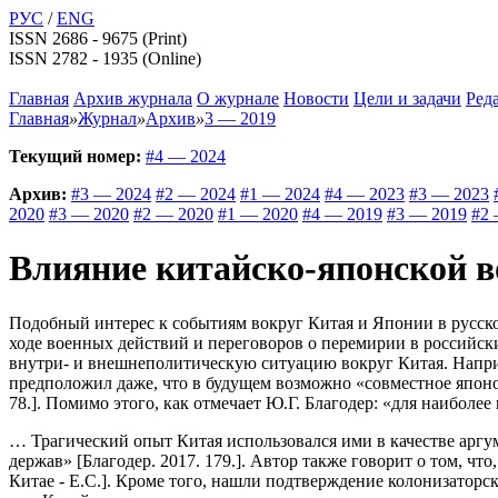
РУС
/
ENG
ISSN 2686 - 9675 (Print)
ISSN 2782 - 1935 (Online)
Главная
Архив журнала
О журнале
Новости
Цели и задачи
Ред
Главная
»
Журнал
»
Архив
»
3 — 2019
Текущий номер:
#4 — 2024
Архив:
#3 — 2024
#2 — 2024
#1 — 2024
#4 — 2023
#3 — 2023
2020
#3 — 2020
#2 — 2020
#1 — 2020
#4 — 2019
#3 — 2019
#2 
Влияние китайско-японской во
Подобный интерес к событиям вокруг Китая и Японии в русско
ходе военных действий и переговоров о перемирии в российск
внутри- и внешнеполитическую ситуацию вокруг Китая. Напр
предположил даже, что в будущем возможно «совместное японо-
78.]. Помимо этого, как отмечает Ю.Г. Благодер: «для наибол
… Трагический опыт Китая использовался ими в качестве арг
держав» [Благодер. 2017. 179.]. Автор также говорит о том, ч
Китае - Е.С.]. Кроме того, нашли подтверждение колонизаторс