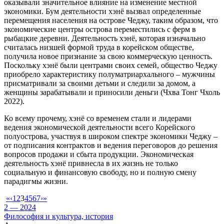
оказывали значительное влияние на изменение местной
экономики. Бум деятельности хэнё вызвал определенные
перемещения населения на острове Чеджу, таким образом, что
экономические центры острова переместились с ферм в
рыбацкие деревни. Деятельность хэнё, которая изначально
считалась низшей формой труда в корейском обществе,
получила новое признание за свою коммерческую ценность.
Поскольку хэнё были центрами своих семей, общество Чеджу
приобрело характеристику полуматриархального – мужчины
присматривали за своими детьми и следили за домом, а
женщины зарабатывали и приносили деньги (Чхва Тонг Чхоль
2022).
Ко всему прочему, хэнё со временем стали и лидерами
ведения экономической деятельности всего Корейского
полуострова, участвуя в широком спектре экономики Чеджу –
от подписания контрактов и ведения переговоров до решения
вопросов продажи и сбыта продукции. Экономическая
деятельность хэнё привнесла в их жизнь не только
социальную и финансовую свободу, но и полную смену
парадигмы жизни.
«
‹
1
2
3
4
5
6
7
›
»
2 — 2024
Философия и культура, история