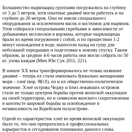
Большинство ныряльщиц группами погружались на глубину
от 3 до 5 метров, хотя опытные джамнё могли работать и на
глубине до 20 метров. Они не имели специального
оборудования за исключением масок и костюмов для ныряния.
Улов собирался специальными скребками в зависимости от
добываемых моллюсков в корзины, которые ныряльщицы
брали во время погружения с собой, и по прошествии 1-2
минут нахождения в воде, выносили назад на сушу для
небольшой передышки и подготовки к новому спуску. Таким
образом, за средние 4-6 часов работы они могли собрать по 50
кг. улова каждая (Мин Юн Сук 2011, 221).
В начале XX века трансформировалось не только название
джамнё – теперь их стали именовать буквально женщинами
моря – хэнё (кор. 해녀), но и их общественно-политическое
значение. Хэнё острова Чеджу и близ лежавших островов
стали не только центром борьбы против японской оккупации
на своей территории, но и символом женского сопротивления
в контексте широкой борьбы за освобождение и
независимость на Корейском полуострове.
Одной из характеристик хэнё во время японской оккупации
было то, что они превратились в профессиональных
карьеристок в сегодняшнем понимании данного слова.