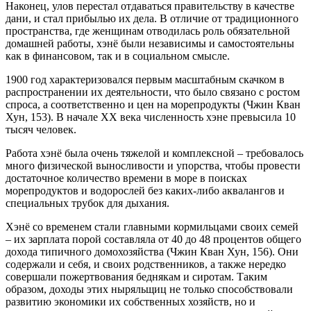
Наконец, улов перестал отдаваться правительству в качестве
дани, и стал прибылью их дела. В отличие от традиционного
пространства, где женщинам отводилась роль обязательной
домашней работы, хэнё были независимы и самостоятельны
как в финансовом, так и в социальном смысле.
1900 год характеризовался первым масштабным скачком в
распространении их деятельности, что было связано с ростом
спроса, а соответственно и цен на морепродукты (Чжин Кван
Хун, 153). В начале XX века численность хэне превысила 10
тысяч человек.
Работа хэнё была очень тяжелой и комплексной – требовалось
много физической выносливости и упорства, чтобы провести
достаточное количество времени в море в поисках
морепродуктов и водорослей без каких-либо аквалангов и
специальных трубок для дыхания.
Хэнё со временем стали главными кормильцами своих семей
– их зарплата порой составляла от 40 до 48 процентов общего
дохода типичного домохозяйства (Чжин Кван Хун, 156). Они
содержали и себя, и своих родственников, а также нередко
совершали пожертвования беднякам и сиротам. Таким
образом, доходы этих ныряльщиц не только способствовали
развитию экономики их собственных хозяйств, но и