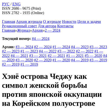
РУС
/
ENG
ISSN 2686 - 9675 (Print)
ISSN 2782 - 1935 (Online)
Главная
Архив журнала
О журнале
Новости
Цели и задачи
Редакционный совет
Для автора
Контакты
Главная
»
Журнал
»
Архив
»
2 — 2024
Текущий номер:
#4 — 2024
Архив:
#3 — 2024
#2 — 2024
#1 — 2024
#4 — 2023
#3 — 2023
#2 — 2023
#1 — 2023
#4 — 2022
#3 — 2022
#2 — 2022
#1 —
2022
#4 — 2021
#3 — 2021
#2 — 2021
#1 — 2021
#5 — 2020
#4
— 2020
#3 — 2020
#2 — 2020
#1 — 2020
#4 — 2019
#3 — 2019
#2 — 2019
#1 — 2019
Хэнё острова Чеджу как
символ женской борьбы
против японской оккупации
на Корейском полуострове