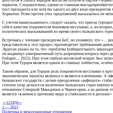
депутатов в Палате народов могла бы получить партия «Хорват
хорватов. Следовательно, одним из главным выгодоприобретате
пост президента или хотя бы одного из двух вице-президент
Хорватии. Резко против этих предложений высказались не ме
С учетом вышесказанного, следует сказать, что приезд турецк
себя в качестве покровителя бошняков-мусульман, а, во-вторы
политических высказываний во время своего балканского турн
Встречаясь с членами президиума БиГ, он упомянул, что «… р
представителя в этот процесс противоречит требованиям демок
Эрдоган указал на то, что «проблема [избирательного законодат
он выдвинул альтернативный путь разрешения вопроса через д
Erdogan ... 2022). При этом сербско-косовский вопрос был за
При этом Турция является одним из главных лоббистов, особенн
Таким образом, для Турции роль покровителя мусульман и круп
экономические проекты являлись и являются ключевыми. А оф
балканских государств с целью преодоления «дефицита» стабиль
степени упор делался на включение балканских стран именно в 
отношении Северной Македонии и Черногории, а на данном эта
является «ключом к прочному миру и стабильности в регионе» (T
«
‹
1
2
3
4
5
6
›
»
2 — 2023
Политика и международные отношения