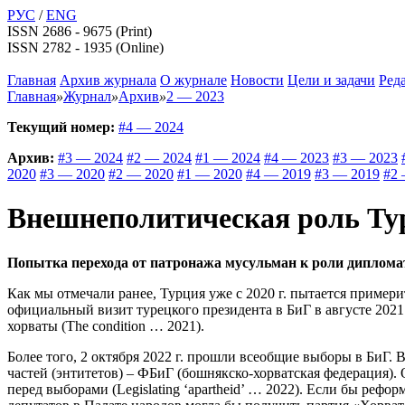
РУС
/
ENG
ISSN 2686 - 9675 (Print)
ISSN 2782 - 1935 (Online)
Главная
Архив журнала
О журнале
Новости
Цели и задачи
Ред
Главная
»
Журнал
»
Архив
»
2 — 2023
Текущий номер:
#4 — 2024
Архив:
#3 — 2024
#2 — 2024
#1 — 2024
#4 — 2023
#3 — 2023
2020
#3 — 2020
#2 — 2020
#1 — 2020
#4 — 2019
#3 — 2019
#2 
Внешнеполитическая роль Ту
Попытка перехода от патронажа мусульман к роли дипломат
Как мы отмечали ранее, Турция уже с 2020 г. пытается пример
официальный визит турецкого президента в БиГ в августе 2021 г
хорваты (The condition … 2021).
Более того, 2 октября 2022 г. прошли всеобщие выборы в БиГ.
частей (энтитетов) – ФБиГ (бошнякско-хорватская федерация)
перед выборами (Legislating ‘apartheid’ … 2022). Если бы ре