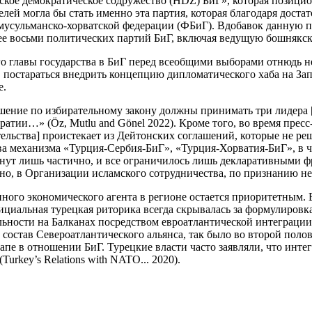
ское демократическое содружество (HDZ) БиГ», которая позицио
лей могла бы стать именно эта партия, которая благодаря доста
ов мусульманско-хорватской федерации (ФБиГ). Вдобавок данну
нее восьми политических партий БиГ, включая ведущую бошнякс
ого главы государства в БиГ перед всеобщими выборами отнюдь н
х, постараться внедрить концепцию дипломатического хаба на З
е.
ешение по избирательному закону должны принимать три лидера
ратии…» (Öz, Mutlu and Gönel 2022). Кроме того, во время пре
ельства] проистекает из Дейтонских соглашений, которые не решил
ва механизма «Турция-Сербия-БиГ», «Турция-Хорватия-БиГ», в ч
тронут лишь частично, и все ограничилось лишь декларативными 
о, в Организации исламского сотрудничества, по признанию неза
ного экономического агента в регионе остается приоритетным. 
ициальная турецкая риторика всегда скрывалась за формулиров
ности на Балканах посредством евроатлантической интеграции (E
состав Североатлантического альянса, так было во второй полови
пе в отношении БиГ. Турецкие власти часто заявляли, что инте
urkey’s Relations with NATO... 2020).