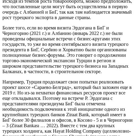
Исходя из темпов роста товарооборота, можно предположить,
что поставленные цели могут быть осуществлены в первую
очередь с Албанией и БиГ, так как там наблюдается значимый
рост турецкого экспорта в данные страны.
Более того, если во время визита Эрдогана в БиГ и
Черногорию (2021 г.) и Албанию (январь 2022 г.) не были
проведены официальные встречи с бизнес-кругами этих
государств, то уже во время сентябрьского визита турецкого
президента в БиГ, Сербию и Хорватию были организованы
полноценные бизнес-форумы. Это говорит о продолжении
торгово-экономической экспансии Турции в регион и
широком представительстве турецкого бизнеса на Западных
Балканах, в частности, в строительном секторе.
Например, Турция продолжает свои попытки реализовать
проект шоссе «Сараево-Белград», который был заложен еще в
2019 г. Но из-за нехватки финансовых ресурсов проект все
еще откладывался. Поэтому на встрече Р. Эрдогана с
представителями президиума БиГ была отмечена
необходимость подключения к этой инициативе одного из
крупнейших турецких банков Ziraat Bank, который имеет в
БиГ более 30 филиалов и офисов, в Косово - 5 и в Черногории
– 3 (Ziraat Bankası … 2022). Вместе с тем два крупных
турецких холдинга, как Hayat Holding Company (целлюлозно-