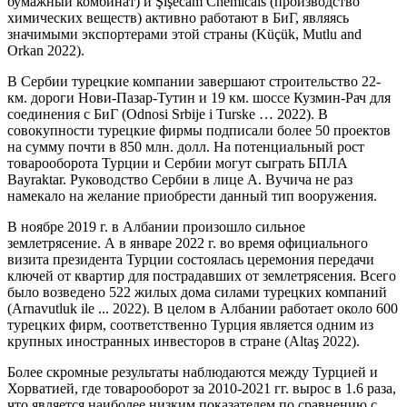
бумажный комбинат) и Şişecam Chemicals (производство
химических веществ) активно работают в БиГ, являясь
значимыми экспортерами этой страны (Küçük, Mutlu and
Orkan 2022).
В Сербии турецкие компании завершают строительство 22-
км. дороги Нови-Пазар-Тутин и 19 км. шоссе Кузмин-Рач для
соединения с БиГ (Odnosi Srbije i Turske … 2022). В
совокупности турецкие фирмы подписали более 50 проектов
на сумму почти в 850 млн. долл. На потенциальный рост
товарооборота Турции и Сербии могут сыграть БПЛА
Bayraktar. Руководство Сербии в лице А. Вучича не раз
намекало на желание приобрести данный тип вооружения.
В ноябре 2019 г. в Албании произошло сильное
землетрясение. А в январе 2022 г. во время официального
визита президента Турции состоялась церемония передачи
ключей от квартир для пострадавших от землетрясения. Всего
было возведено 522 жилых дома силами турецких компаний
(Arnavutluk ile ... 2022). В целом в Албании работает около 600
турецких фирм, соответственно Турция является одним из
крупных иностранных инвесторов в стране (Altaş 2022).
Более скромные результаты наблюдаются между Турцией и
Хорватией, где товарооборот за 2010-2021 гг. вырос в 1.6 раза,
что является наиболее низким показателем по сравнению с