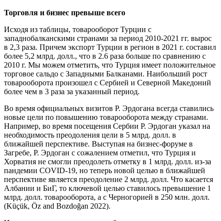
Торговля и бизнес превыше всего
Исходя из таблицы, товарооборот Турции с
западнобалканскими странами за период 2010-2021 гг. вырос
в 2,3 раза. Причем экспорт Турции в регион в 2021 г. составил
более 5,2 млрд. долл., что в 2.6 раза больше по сравнению с
2010 г. Мы можем отметить, что Турция имеет положительное
торговое сальдо с Западными Балканами. Наибольший рост
товарооборота произошел с Сербией и Северной Македоний
более чем в 3 раза за указанный период.
Во время официальных визитов Р. Эрдогана всегда ставились
новые цели по повышению товарооборота между странами.
Например, во время посещения Сербии Р. Эрдоган указал на
необходимость преодоления цели в 5 млрд. долл. в
ближайшей перспективе. Выступая на бизнес-форуме в
Загребе, Р. Эрдоган с сожалением отметил, что Турция и
Хорватия не смогли преодолеть отметку в 1 млрд. долл. из-за
пандемии COVID-19, но теперь новой целью в ближайшей
перспективе является преодоление 2 млрд. долл. Что касается
Албании и БиГ, то ключевой целью ставилось превышение 1
млрд. долл. товарооборота, а с Черногорией в 250 млн. долл.
(Küçük, Öz and Bozdoğan 2022).