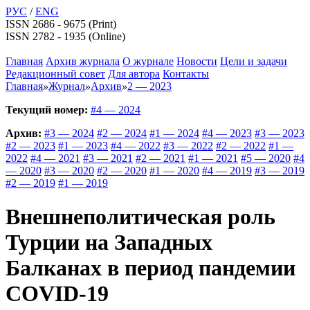
РУС
/
ENG
ISSN 2686 - 9675 (Print)
ISSN 2782 - 1935 (Online)
Главная
Архив журнала
О журнале
Новости
Цели и задачи
Редакционный совет
Для автора
Контакты
Главная
»
Журнал
»
Архив
»
2 — 2023
Текущий номер:
#4 — 2024
Архив:
#3 — 2024
#2 — 2024
#1 — 2024
#4 — 2023
#3 — 2023
#2 — 2023
#1 — 2023
#4 — 2022
#3 — 2022
#2 — 2022
#1 —
2022
#4 — 2021
#3 — 2021
#2 — 2021
#1 — 2021
#5 — 2020
#4
— 2020
#3 — 2020
#2 — 2020
#1 — 2020
#4 — 2019
#3 — 2019
#2 — 2019
#1 — 2019
Внешнеполитическая роль
Турции на Западных
Балканах в период пандемии
COVID-19