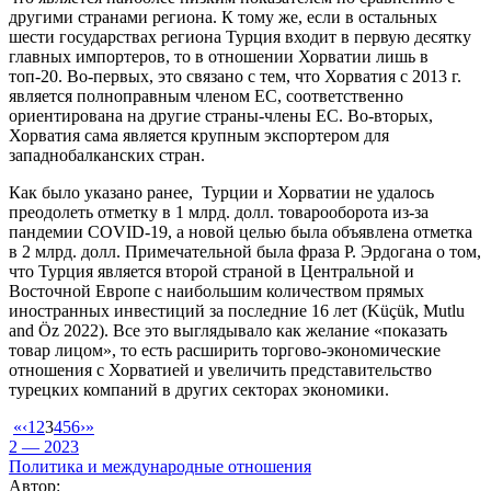
другими странами региона. К тому же, если в остальных
шести государствах региона Турция входит в первую десятку
главных импортеров, то в отношении Хорватии лишь в
топ-20. Во-первых, это связано с тем, что Хорватия с 2013 г.
является полноправным членом ЕС, соответственно
ориентирована на другие страны-члены ЕС. Во-вторых,
Хорватия сама является крупным экспортером для
западнобалканских стран.
Как было указано ранее, Турции и Хорватии не удалось
преодолеть отметку в 1 млрд. долл. товарооборота из-за
пандемии COVID-19, а новой целью была объявлена отметка
в 2 млрд. долл. Примечательной была фраза Р. Эрдогана о том,
что Турция является второй страной в Центральной и
Восточной Европе с наибольшим количеством прямых
иностранных инвестиций за последние 16 лет (Küçük, Mutlu
and Öz 2022). Все это выглядывало как желание «показать
товар лицом», то есть расширить торгово-экономические
отношения с Хорватией и увеличить представительство
турецких компаний в других секторах экономики.
«
‹
1
2
3
4
5
6
›
»
2 — 2023
Политика и международные отношения
Автор: