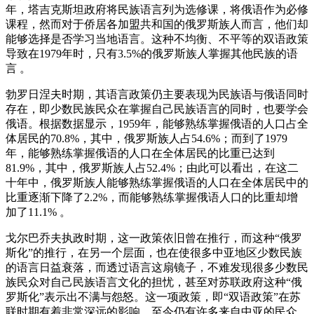
年，塔吉克斯坦政府将民族语言列为选修课，将俄语作为必修
课程，然而对于侨居各加盟共和国的俄罗斯族人而言，他们却
能够选择是否学习当地语言。这种不均衡、不平等的双语政策
导致在1979年时，只有3.5%的俄罗斯族人掌握其他民族的语
言 。
勃罗日涅夫时期，其语言政策仍主要表现为民族语与俄语同时
存在，即少数民族民众在掌握自己民族语言的同时，也要学会
俄语。根据数据显示，1959年，能够熟练掌握俄语的人口占全
体居民的70.8%，其中，俄罗斯族人占54.6%；而到了1979
年，能够熟练掌握俄语的人口在全体居民的比重已达到
81.9%，其中，俄罗斯族人占52.4%；由此可以看出，在这二
十年中，俄罗斯族人能够熟练掌握俄语的人口在全体居民中的
比重逐渐下降了2.2%，而能够熟练掌握俄语人口的比重却增
加了11.1% 。
戈尔巴乔夫执政时期，这一政策依旧曾在推行，而这种“俄罗
斯化”的推行，在另一个层面，也在使很多中亚地区少数民族
的语言日益衰落，而透过语言这扇镜子，不难发现很多少数民
族民众对自己民族语言文化的担忧，甚至对苏联政府这种“俄
罗斯化”表示出不满与怨怒。这一项政策，即“双语政策”在苏
联时期有着非常深远的影响，至今仍有许多来自中亚的民众，