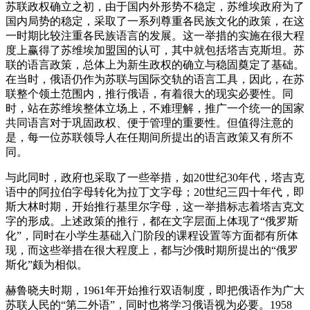
苏联政权确立之初，由于国内外形势不稳定，苏维埃政府为了
国内局势的稳定，采取了一系列尊重各民族文化的政策，在这
一时期比较注重各民族语言的发展。这一举措的实施在很大程
度上赢得了苏维埃加盟国的认可，其中就包括塔吉克斯坦。苏
联的语言政策，总体上为新生政权的确立与稳固奠定了基础。
在当时，俄语仍作为苏联与国际交轨的语言工具，因此，在苏
联整个领土范围内，推行俄语，有着很大的现实必要性。同
时，站在苏维埃整体立场上，不难理解，推广一个统一的国家
共同语言对于巩固政权、便于管理的重要性。但值得注意的
是，每一位苏联领导人在任期间所提出的语言政策又有所不
同。
与此同时，政府也采取了一些举措，如20世纪30年代，塔吉克
语中的阿拉伯字母转化为拉丁文字母；20世纪三四十年代，即
斯大林时期，开始推行基里尔字母，这一举措标志着塔吉克文
字的形成。上述政策的推行，都在文字层面上体现了“俄罗斯
化”，同时在小学生基础入门阶段的课程设置等方面都有所体
现，而这些举措在很大程度上，都与沙俄时期所提出的“俄罗
斯化”颇为相似。
赫鲁晓夫时期，1961年开始推行双语制度，即把俄语作为广大
苏联人民的“第二外语”，同时也将学习俄语视为必要。1958