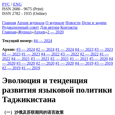
РУС
/
ENG
ISSN 2686 - 9675 (Print)
ISSN 2782 - 1935 (Online)
Главная
Архив журнала
О журнале
Новости
Цели и задачи
Редакционный совет
Для автора
Контакты
Главная
»
Журнал
»
Архив
»
2 — 2020
Текущий номер:
#4 — 2024
Архив:
#3 — 2024
#2 — 2024
#1 — 2024
#4 — 2023
#3 — 2023
#2 — 2023
#1 — 2023
#4 — 2022
#3 — 2022
#2 — 2022
#1 —
2022
#4 — 2021
#3 — 2021
#2 — 2021
#1 — 2021
#5 — 2020
#4
— 2020
#3 — 2020
#2 — 2020
#1 — 2020
#4 — 2019
#3 — 2019
#2 — 2019
#1 — 2019
Эволюция и тенденция
развития языковой политики
Таджикистана
（一）沙俄及苏联期间的语言政策