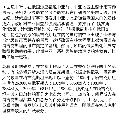
16世纪中叶，在俄国沙皇征服中亚前，中亚地区主要使用两种
语言，分别为突厥语族的各个语支和东伊朗语的塔吉克语。19
世纪，沙俄通过军事手段吞并中亚，此后随着俄国人口的迁移
涌入，政府对中亚日益加强统治和管理，并推行了“俄罗斯
化”政策，沙俄政府通过兴办学校，讲授俄语并推广俄国文
化，使包括现今的塔吉克斯坦在内的当时的中亚出现了俄语与
当地民族语言并存的局势。这些政策在很大程度上都为俄语在
塔吉克斯坦的推广奠定了基础。然而，所谓的俄罗斯化并没有
取得预期的效果，此后中亚一系列民族解放运动的蓬勃兴起打
断了这一进程。
苏联政府的确立，在客观上推动了人口在整个苏联版图上的流
动，有很多俄罗斯人涌入塔吉克斯坦，根据史料记载，俄罗斯
人的数量在塔吉克斯坦呈现出以下态势：1959年，塔吉克斯坦
生活有263000名俄罗斯人；1979年，395089人；1989年，
388481人；2000年，68171人。1989年，俄罗斯人在塔吉克斯
坦占其人口总数的百分之七点六（同比，1979年，俄罗斯人在
塔吉克斯坦占其人口总数的百分之十点四） 。由此可见，在
苏联时期，俄罗斯人以及其所使用的语言，即俄语在塔吉克斯
坦有着较大的活跃成分。