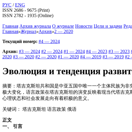
РУС
/
ENG
ISSN 2686 - 9675 (Print)
ISSN 2782 - 1935 (Online)
Главная
Архив журнала
О журнале
Новости
Цели и задачи
Ред
Главная
»
Журнал
»
Архив
»
2 — 2020
Текущий номер:
#4 — 2024
Архив:
#3 — 2024
#2 — 2024
#1 — 2024
#4 — 2023
#3 — 2023
2020
#3 — 2020
#2 — 2020
#1 — 2020
#4 — 2019
#3 — 2019
#2 
Эволюция и тенденция разви
摘要：塔吉克斯坦共和国是中亚五国中唯一一个主体民族为非
极大变化，语言政策在塔吉克斯坦的演变反映着现当代塔吉克
心理状态和社会发展走向有着积极的意义。
关键词： 塔吉克斯坦 语言政策 俄语
正文
一、 引言