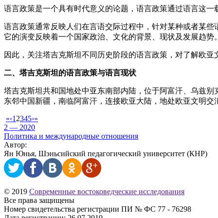
语言政策是一个具有时代意义的论题，语言政策通过语言这一
语言政策通常反映人们在言语交际过程中，针对某种或者某些
它的演变反映着一个国家政治、文化的背景、现状及发展趋势
因此，关注塔吉克斯坦不同历史阶段的语言政策，对了解欧亚
二、塔吉克斯坦的语言政策与语言现状
塔吉克斯坦共和国地处中亚东南部内陆，位于阿富汗、乌兹别克
东邻中国新疆，南临阿富汗，连接欧亚大陆，地处欧亚文明交
«
‹
1
2
3
4
5
›
»
2 — 2020
Политика и международные отношения
Автор:
Ян Юнья, Шэньсийский педагогический университет (КНР)
© 2019
Современные востоковедческие исследования
Все права защищены
Номер свидетельства регистрации ПИ № ФС 77 - 76298
Дата регистрации: 26.07.2019