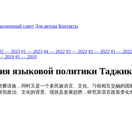
акционный совет
Для автора
Контакты
#2 — 2023
#1 — 2023
#4 — 2022
#3 — 2022
#2 — 2022
#1 — 2022
— 2019
#1 — 2019
тия языковой политики Таджик
突厥语族，同时又是一个多民族语言、文化、习俗相互交融的国
斯坦政治、文化的背景、现状及发展趋势，研究其语言政策变化