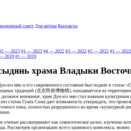
акционный совет
Для автора
Контакты
#2 — 2023
#1 — 2023
#4 — 2022
#3 — 2022
#2 — 2022
#1 — 2022
— 2019
#1 — 2019
сыдянь храма Владыки Восточ
ун-юэ мяо и его современного состояния был поднят в статье «
 народных традиций (北京民俗博物馆), находящегося на территории хр
ть должное внимание, храм Дун-юэ мяо стал важным культурным 
из статьи Гуань Синя дает возможность утверждать, что провоз
точного пика, полностью разрушенного во время «культурной ре
ании.
 ученые рассматривают как семиотическое целое, изучение кото
да. Рассмотрев организацию всего храмового комплекса, можно 