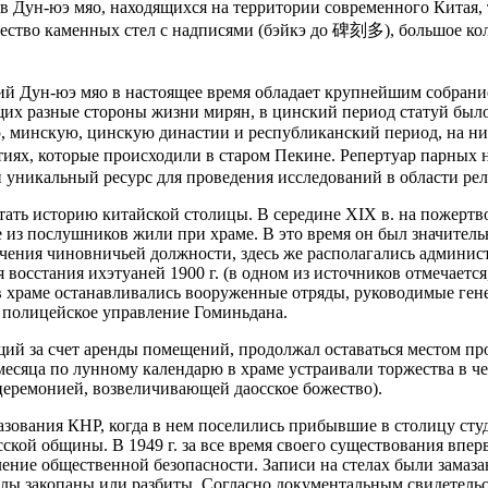
в Дун-юэ мяо, находящихся на территории современного Китая, 
ество каменных стел с надписями (бэйкэ до 碑刻多), большое ко
ий Дун-юэ мяо в настоящее время обладает крупнейшим собрание
их разные стороны жизни мирян, в цинский период статуй было 
 минскую, цинскую династии и республиканский период, на ни
иях, которые происходили в старом Пекине. Репертуар парных 
ой уникальный ресурс для проведения исследований в области ре
тать историю китайской столицы. В середине XIX в. на пожертв
 из послушников жили при храме. В это время он был значитель
учения чиновничьей должности, здесь же располагались админи
восстания ихэтуаней 1900 г. (в одном из источников отмечаетс
в храме останавливались вооруженные отряды, руководимые гене
 полицейское управление Гоминьдана.
ий за счет аренды помещений, продолжал оставаться местом п
есяца по лунному календарю в храме устраивали торжества в ч
церемонией, возвеличивающей даосское божество).
зования КНР, когда в нем поселились прибывшие в столицу сту
ской общины. В 1949 г. за все время своего существования впе
ление общественной безопасности. Записи на стелах были зама
лы закопаны или разбиты. Согласно документальным свидетельс