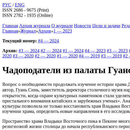
РУС
/
ENG
ISSN 2686 - 9675 (Print)
ISSN 2782 - 1935 (Online)
Главная
Архив журнала
О журнале
Новости
Цели и задачи
Ред
Главная
»
Журнал
»
Архив
»
1 — 2023
Текущий номер:
#4 — 2024
Архив:
#3 — 2024
#2 — 2024
#1 — 2024
#4 — 2023
#3 — 2023
2020
#3 — 2020
#2 — 2020
#1 — 2020
#4 — 2019
#3 — 2019
#2 
Чадоподатели из палаты Гуан
Вопрос о необходимости продолжать изучение истории храма Д
автор, Гуань Синь, заместитель директора столичного музея
открытости, когда охране культурных памятников стали уделя
пристального внимания китайских и зарубежных ученых». Анал
культуры позволила не только восстановить храм Владыки Вос
изучении храма, определить новые направления в его исследов
Пространство храма Владыки Восточного пика в Пекине многие
религиозной жизни столицы до начала республиканского перио