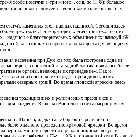
тремя особенностями («три много», сань до 三多): большое
личество парных надписей на колоннах и горизонтальных
м статуй, каменных стел, парных надписей. Сегодня здесь
более трех тысяч. На территории храма стоит около сотни
х – надписи о благотворительных объединениях шаньхуй (善
надписей на колоннах и горизонтальных досках, являющихся
лигии.
ования населения при Дун-юэ мяо была построена одна из
но расширен, в восточной и западной частях появилось более
стративные органы, ведающие их проведением. Как и
я, что воины из восставших отрядов проводили учения
ралами северных армий. Во время японской агрессии здесь
роведения традиционных и религиозных праздников и
есть дня рождения Владыки Восточного пика (мероприятия
денты из Шаньси, одержимые борьбой с религией и
рвые было отменено проведение храмовой ярмарки. Во время
заны чернилами или перебиты в революционные лозунги,
твам и фотографиям, в 70-х гг. XX в. столичный храм Владыки