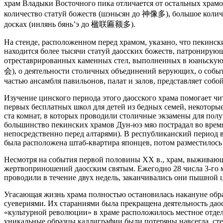
храм Владыки Восточного пика отличается от остальных храмо
количество статуй божеств (шэньсян до 神像多), большое колич
досках (инлянь бянь’э до 楹联匾额多).
На стенде, расположенном перед храмом, указано, что пекинск
находится более тысячи статуй даосских божеств, патронирующ
отреставрированных каменных стел, выполненных в юаньскую,
会), о деятельности столичных объединений верующих, о событ
частью ансамбля павильонов, палат и залов, представляет соб
Изучение цинского периода этого даосского храма помогает чи
первых бесплатных школ для детей из бедных семей, некоторые
ста комнат, в которых проводили столичные экзамены для пол
большинство пекинских храмов Дун-юэ мяо пострадал во время 
непосредственно перед алтарями). В республиканский период 
была расположена штаб-квартира японцев, потом разместилось
Несмотря на события первой половины XX в., храм, выживающ
жертвоприношений даосским святым. Ежегодно 28 числа 3-го м
проводили в течение двух недель, заканчивались они пышной 
Угасающая жизнь храма полностью остановилась накануне обра
суевериями. Их стараниями была прекращена деятельность даос
«культурной революции» в храме расположилось местное отде
уникальные образцы каллиграфии были потеряны навсегда, сте