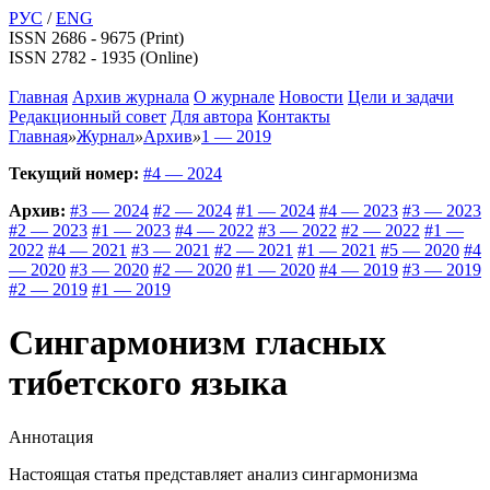
РУС
/
ENG
ISSN 2686 - 9675 (Print)
ISSN 2782 - 1935 (Online)
Главная
Архив журнала
О журнале
Новости
Цели и задачи
Редакционный совет
Для автора
Контакты
Главная
»
Журнал
»
Архив
»
1 — 2019
Текущий номер:
#4 — 2024
Архив:
#3 — 2024
#2 — 2024
#1 — 2024
#4 — 2023
#3 — 2023
#2 — 2023
#1 — 2023
#4 — 2022
#3 — 2022
#2 — 2022
#1 —
2022
#4 — 2021
#3 — 2021
#2 — 2021
#1 — 2021
#5 — 2020
#4
— 2020
#3 — 2020
#2 — 2020
#1 — 2020
#4 — 2019
#3 — 2019
#2 — 2019
#1 — 2019
Сингармонизм гласных
тибетского языка
Аннотация
Настоящая статья представляет анализ сингармонизма