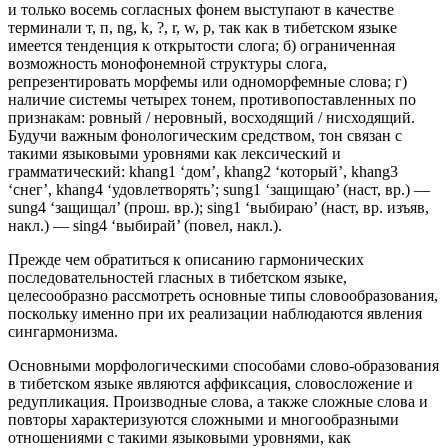
и только восемь согласных фонем выступают в качестве
терминали т, п, ng, k, ?, r, w, р, так как в тибетском языке
имеется тенденция к открытости слога; б) ограниченная
возможность монофонемной структуры слога,
репрезентировать морфемы или одноморфемные слова; г)
наличие системы четырех тонем, противопоставленных по
признакам: ровный / неровный, восходящий / нисходящий.
Будучи важным фонологическим средством, тон связан с
такими языковыми уровнями как лексический и
грамматический: khang1 ‘дом’, khang2 ‘который’, khang3
‘снег’, khang4 ‘удовлетворять’; sung1 ‘защищаю’ (наст, вр.) —
sung4 ‘защищал’ (прош. вр.); sing1 ‘выбираю’ (наст, вр. изъяв,
накл.) — sing4 ‘выбирай’ (повел, накл.).
Прежде чем обратиться к описанию гармонических
последовательностей гласных в тибетском языке,
целесообразно рассмотреть основные типы словообразования,
поскольку именно при их реализации наблюдаются явления
сингармонизма.
Основными морфологическими способами слово-образования
в тибетском языке являются аффиксация, словосложение и
редупликация. Производные слова, а также сложные слова и
повторы характеризуются сложными и многообразными
отношениями с такими языковыми уровнями, как