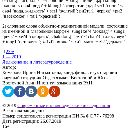
ce1xing1 ‘огород’ < се1 ‘овощи’ + xing1 ‘поле’; qəp1khung
‘канал’ < qəр4 ‘вода’ + khung1 ‘отверстие’; qəp1ser1 ‘гнои ’ <
qəр4 ‘вода, жидкость’ + ser1 ‘желтый’; ри2та:1 ‘червяк’ <ри2
‘насекомое’ + та:1 ‘красный’;
2) сложные слова объектно-предикативной модели, состоящие
из именной и глагольнои морфем: sung1xe?4 ‘доклад’ < sung1
‘речь’ + хе?4 ‘говорить’; chak2tong1 ‘эхо’ < cha-?3 ‘голос, звук’
+ tong1 ‘оставлять’; xa1zi1 ‘вилка’ < ха1 ‘мясо’ + zi2 ‘держать’.
1
2
3
›
»
1 — 2019
Языкознание и литературоведение
Автор:
Комарова Ирина Нигматовна, канд. филол. наук старший
научный сотрудник Отдел языков Восточной и Юго-
Восточной Азии Институт языкознания РАН
© 2019
Современные востоковедческие исследования
Все права защищены
Номер свидетельства регистрации ПИ № ФС 77 - 76298
Дата регистрации: 26.07.2019
16+