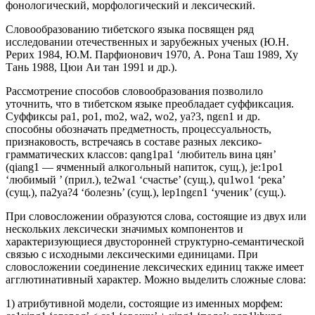
фонологический, морфологический и лексический.
Словообразованию тибетского языка посвящен ряд
исследовании отечественных и зарубежных ученых (Ю.Н.
Рерих 1984, Ю.М. Парфионович 1970, А. Рона Таш 1989, Ху
Тань 1988, Цюи Аи тан 1991 и др.).
Рассмотрение способов словообразования позволило
уточнить, что в тибетском языке преобладает суффиксация.
Суффиксы pa1, po1, mo2, wa2, wo2, ya?3, ngɛn1 и др.
способны обозначать предметность, процессуальность,
признаковость, встречаясь в составе разных лексико-
грамматических классов: qang1pa1 ‘любитель вина цян’
(qiang1 — ячменный алкогольный напиток, сущ.), je:1po1
‘любимый ’ (прил.), te2wa1 ‘счастье’ (сущ.), qu1wo1 ‘река’
(сущ.), па2уа?4 ‘болезнь’ (сущ.), lep1ngɛn1 ‘ученик’ (сущ.).
При словосложении образуются слова, состоящие из двух или
нескольких лексически значимых компонентов и
характеризующиеся двусторонней структурно-семантической
связью с исходными лексическими единицами. При
словосложении соединение лексических единиц также имеет
агглютинативный характер. Можно выделить сложные слова:
1) атрибутивной модели, состоящие из именных морфем: