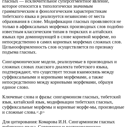
гласных — исключительное суперсегментное явление,
которое относится к типологически значимым
грамматическим и фонологическим характеристикам
тибетского языка и реализуется независимо от места
образования в слове. Модификации гласных проявляются не
только в аффиксальных морфемах производных слов подобно
известным классическим типам в тюркских и алтайских
языках при доминирующей в слове корневой морфеме, но
непосредственно в самих корневых морфемах сложных слов.
Цельнооформленность слов осуществляется по признаку
подъема гласных.
Сингармонические модели, реализуемые в производных и
сложных словах лхасского диалекта тибетского языка,
подтверждают, что существует тесная взаимосвязь между
суффиксальными и корневыми морфемами, а также
непосредственно между корневыми морфемами, образуя
единое слово.
Ключевые слова и фразы: сингармонизм гласных, тибетский
язык, китайский язык, модификации тибетских гласных,
суффиксальные морфемы и корневые морфе-мы, производные
и сложные слова.<.p>
Для цитирования: Комарова И.Н. Сингармонизм гласных
тибетского языка. Современные востоковедческие