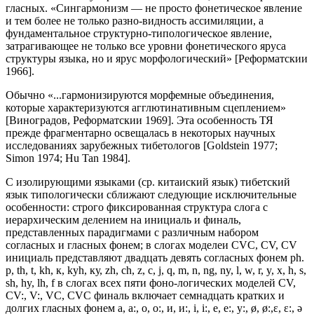
гласных. «Сингармонизм — не просто фонетическое явление
и тем более не только разно-видность ассимиляции, а
фундаментальное структурно-типологическое явление,
затрагивающее не только все уровни фонетического яруса
структуры языка, но и ярус морфологический» [Реформатскии
1966].
Обычно «...гармонизируются морфемные объединения,
которые характеризуются агглютинативным сцеплением»
[Виноградов, Реформатскии 1969]. Эта особенность ТЯ
прежде фрагментарно освещалась в некоторых научных
исследованиях зарубежных тибетологов [Goldstein 1977;
Simon 1974; Нu Tan 1984].
С изолирующими языками (ср. китаиский язык) тибетский
язык типологически сближают следующие исключительные
особенности: строго фиксированная структура слога с
иерархическим делением на инициаль и финаль,
представленных парадигмами с различным набором
согласных и гласных фонем; в слогах моделеи CVC, CV, CV
инициаль представляют двадцать девять согласных фонем ph.
р, th, t, kh, к, kyh, ку, zh, ch, z, с, j, q, m, n, ng, ny, l, w, r, y, x, h, s,
sh, hy, lh, f в слогах всех пяти фоно-логических моделей СV,
CV:, V:, VC, CVC финаль включает семнадцать кратких и
долгих гласных фонем а, а:, о, о:, и, и:, i, i:, е, е:, у:, ø, ø:,ɛ, ɛ:, ə