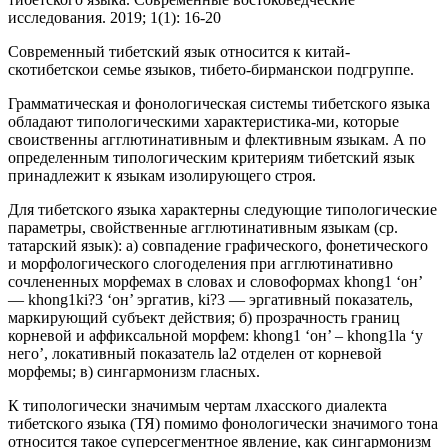
исследования. 2019; 1(1): 16-20
Современный тибетский язык относится к китай-
скотибетскои семье языков, тибето-бирманскои подгруппе.
Грамматическая и фонологическая системы тибетского языка
обладают типологическими характеристика-ми, которые
своиственны агглютинативным и флективным языкам. А по
определенным типологическим критериям тибетский язык
принадлежит к языкам изолирующего строя.
Для тибетского языка характерны следующие типологические
параметры, свойственные агглютинативным языкам (ср.
татарский язык): а) совпадение графического, фонетического
и морфологического слогоделения при агглютинативно
сочлененных морфемах в словах и словоформах khong1 ‘он’
— khong1ki?3 ‘он’ эргатив, ki?3 — эргативный показатель,
маркирующий субъект действия; б) прозрачность границ
корневой и аффиксальной морфем: khong1 ‘он’ – khong1la ‘у
него’, локативный показатель la2 отделен от корневой
морфемы; в) сингармонизм гласных.
К типологически значимым чертам лхасского диалекта
тибетского языка (ТЯ) помимо фонологически значимого тона
относится такое суперсегментное явление, как сингармонизм