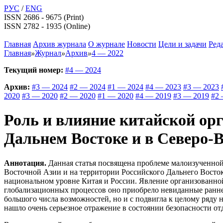
РУС
/
ENG
ISSN 2686 - 9675 (Print)
ISSN 2782 - 1935 (Online)
Главная
Архив журнала
О журнале
Новости
Цели и задачи
Ред
Главная
»
Журнал
»
Архив
»
4 — 2022
Текущий номер:
#4 — 2024
Архив:
#3 — 2024
#2 — 2024
#1 — 2024
#4 — 2023
#3 — 2023
2020
#3 — 2020
#2 — 2020
#1 — 2020
#4 — 2019
#3 — 2019
#2 
Роль и влияние китайской орг
Дальнем Востоке и в Северо-
Аннотация.
Данная статья посвящена проблеме малоизученной,
Восточной Азии и на территории Российского Дальнего Востока
национальном уровне Китая и России. Явление организованно
глобализационных процессов оно приобрело невиданные ранне
большого числа возможностей, но и с подвигла к целому ряду
нашло очень серьезное отражение в состоянии безопасности от