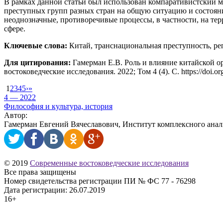
В рамках данной статьи был использован компаративистский м
преступных групп разных стран на общую ситуацию и состояни
неоднозначные, противоречивые процессы, в частности, на те
сфере.
Ключевые слова:
Китай, транснациональная преступность, ре
Для цитирования:
Гамерман Е.В. Роль и влияние китайской о
востоковедческие исследования. 2022; Том 4 (4). С. https://doi.
1
2
3
4
5
›
»
4 — 2022
Философия и культура, история
Автор:
Гамерман Евгений Вячеславович, Институт комплексного анал
© 2019
Современные востоковедческие исследования
Все права защищены
Номер свидетельства регистрации ПИ № ФС 77 - 76298
Дата регистрации: 26.07.2019
16+