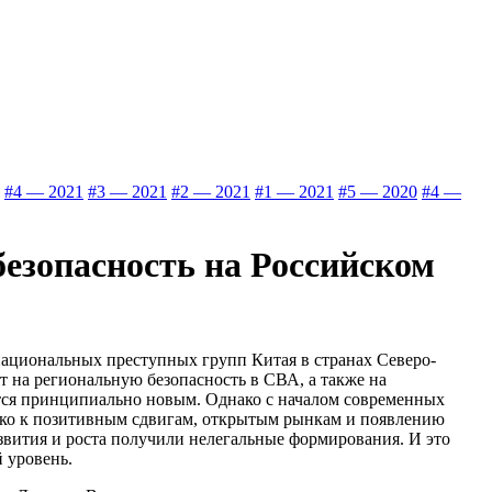
#4 — 2021
#3 — 2021
#2 — 2021
#1 — 2021
#5 — 2020
#4 —
безопасность на Российском
национальных преступных групп Китая в странах Северо-
т на региональную безопасность в СВА, а также на
ется принципиально новым. Однако с началом современных
ько к позитивным сдвигам, открытым рынкам и появлению
звития и роста получили нелегальные формирования. И это
 уровень.