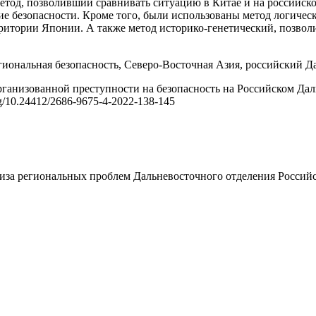
етод, позволивший сравнивать ситуацию в Китае и на российско
е безопасности. Кроме того, были использованы метод логическ
рритории Японии. А также метод историко-генетический, позво
гиональная безопасность, Северо-Восточная Азия, российский 
рганизованной преступности на безопасность на Российском Да
org/10.24412/2686-9675-4-2022-138-145
иза региональных проблем Дальневосточного отделения Российс