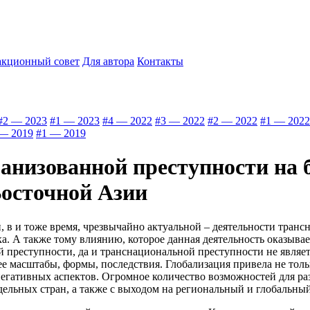
акционный совет
Для автора
Контакты
#2 — 2023
#1 — 2023
#4 — 2022
#3 — 2022
#2 — 2022
#1 — 2022
— 2019
#1 — 2019
анизованной преступности на 
Восточной Азии
 в и тоже время, чрезвычайно актуальной – деятельности транс
. А также тому влиянию, которое данная деятельность оказывае
й преступности, да и транснациональной преступности не явля
е масштабы, формы, последствия. Глобализация привела не тол
 негативных аспектов. Огромное количество возможностей для ра
дельных стран, а также с выходом на региональный и глобальный