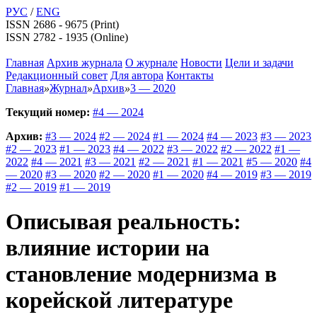
РУС
/
ENG
ISSN 2686 - 9675 (Print)
ISSN 2782 - 1935 (Online)
Главная
Архив журнала
О журнале
Новости
Цели и задачи
Редакционный совет
Для автора
Контакты
Главная
»
Журнал
»
Архив
»
3 — 2020
Текущий номер:
#4 — 2024
Архив:
#3 — 2024
#2 — 2024
#1 — 2024
#4 — 2023
#3 — 2023
#2 — 2023
#1 — 2023
#4 — 2022
#3 — 2022
#2 — 2022
#1 —
2022
#4 — 2021
#3 — 2021
#2 — 2021
#1 — 2021
#5 — 2020
#4
— 2020
#3 — 2020
#2 — 2020
#1 — 2020
#4 — 2019
#3 — 2019
#2 — 2019
#1 — 2019
Описывая реальность:
влияние истории на
становление модернизма в
корейской литературе