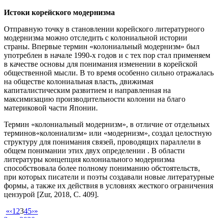
Истоки корейского модернизма
Отправную точку в становлении корейского литературного
модернизма можно отследить с колониальной истории
страны. Впервые термин «колониальный модернизм» был
употреблен в начале 1990-х годов и с тех пор стал применяем
в качестве основы для понимания изменении в корейской
общественной мысли. В то время особенно сильно отражалась
на обществе колониальная власть, движимая
капиталистическим развитием и направленная на
максимизацию производительности колонии на благо
материковой части Японии.
Термин «колониальный модернизм», в отличие от отдельных
терминов«колониализм» или «модернизм», создал целостную
структуру для понимания связей, проводящих параллели в
общем понимании этих двух определении . В области
литературы концепция колониального модернизма
способствовала более полному пониманию обстоятельств,
при которых писатели и поэты создавали новые литературные
формы, а также их действия в условиях жесткого ограничения
цензурой [Zur, 2018, С. 409].
«
‹
1
2
3
4
5
›
»