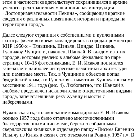
этом в частности свидетельствует сохранившаяся в архиве
ученого трехстраничная машинописная инструкция
«Достопримечательности Пекина», сообщающая краткие
сведения о различных памятниках истории и природы на
территории города.
Далее следуют страницы с собственными и купленными
фотографиями во время командировок в города-промцентры
КНР 1950-х – Тяньцзинь, Шэньян, Циндао, Цзинань,
Гуанчжоу, Чунцин и, наконец, Шанхай. В каждом из этих
городов, которым уделено в альбоме буквально по паре
страниц с 10–15 фотоснимками, Е. И. Исаков попытался
запечатлеть наиболее интересные памятники архитектуры
или памятные места. Так, в Чунцине в объектив попал
буддийский храм, а в Гуанчжоу – памятник Хуанхуаганскому
восстанию 1911 года (рис. 4). Любопытно, что Шанхай в
альбоме представлен исключительно открыточными видами
города, запечатлевшими реку Хуанпу и мосты с
набережными.
Нужно сказать, что окончание командировки Е. И. Исакова
осенью 1957 года было отмечено многочисленными
благодарственными письмами, бережно собранными
свердловским химиков в отдельную папку «Письма Евгению
Ильичу из Китая в связи с его отъездом на Родину. 1957 г.». В