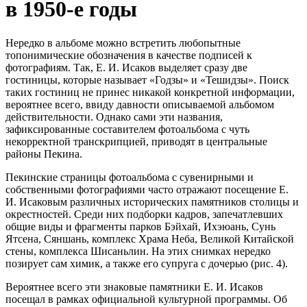
в 1950-е годы
Нередко в альбоме можно встретить любопытные
топонимические обозначения в качестве подписей к
фотографиям. Так, Е. И. Исаков выделяет сразу две
гостиницы, которые называет «Годзы» и «Тешидзы». Поиск
таких гостиниц не принес никакой конкретной информации,
вероятнее всего, ввиду давности описываемой альбомом
действительности. Однако сами эти названия,
зафиксированные составителем фотоальбома с чуть
некорректной транскрипцией, приводят в центральные
районы Пекина.
Пекинские страницы фотоальбома с сувенирными и
собственными фотографиями часто отражают посещение Е.
И. Исаковым различных исторических памятников столицы и
окрестностей. Среди них подборки кадров, запечатлевших
общие виды и фрагменты парков Бэйхай, Ихэюань, Сунь
Ятсена, Сяншань, комплекс Храма Неба, Великой Китайской
стены, комплекса Шисаньлин. На этих снимках нередко
позирует сам химик, а также его супруга с дочерью (рис. 4).
Вероятнее всего эти знаковые памятники Е. И. Исаков
посещал в рамках официальной культурной программы. Об