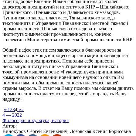
этой подборке Евгений Ильич собрал письма от коллег-
директоров предприятий и институтов КНР – Шанхайского,
Цзинаньского, Шэньянского и Даляньского химзаводов,
Чунцинского завода пластмасс, Тяньцзинского завода
текстовинита и Управления Тяньцзинской местной тяжелой
промышленности, Шэньянского исследовательского
института химической промышленности и, конечно,
коллектива Министерства химической промышленности КНР.
Общий пафос этих писем заключался в благодарности за
неоценимую помощь в процессе организации производства
пластмасс на предприятиях. Позволим себе привести
небольшую цитату из письма Управления Тянцзинской
тяжелой промышленности: «Руководствуясь принципами
коммунизма на основании новейшего научного опыта Вы
помогли нам, чтобы промышленность пластмасс нашей
страны выросла. В ответ на Вашу помощь мы обязаны двигать
промышленность пластмасс вперед, чтобы оправдать Вашу
надежду».
«
‹
1
2
3
4
5
›
»
4 — 2022
Философия и культура, история
Автор:
Винокуров Сергей Евгеньевич, Лозовская Ксения Борисовна