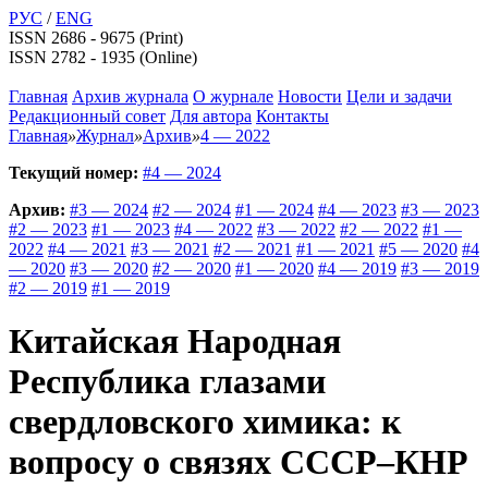
РУС
/
ENG
ISSN 2686 - 9675 (Print)
ISSN 2782 - 1935 (Online)
Главная
Архив журнала
О журнале
Новости
Цели и задачи
Редакционный совет
Для автора
Контакты
Главная
»
Журнал
»
Архив
»
4 — 2022
Текущий номер:
#4 — 2024
Архив:
#3 — 2024
#2 — 2024
#1 — 2024
#4 — 2023
#3 — 2023
#2 — 2023
#1 — 2023
#4 — 2022
#3 — 2022
#2 — 2022
#1 —
2022
#4 — 2021
#3 — 2021
#2 — 2021
#1 — 2021
#5 — 2020
#4
— 2020
#3 — 2020
#2 — 2020
#1 — 2020
#4 — 2019
#3 — 2019
#2 — 2019
#1 — 2019
Китайская Народная
Республика глазами
свердловского химика: к
вопросу о связях СССР–КНР