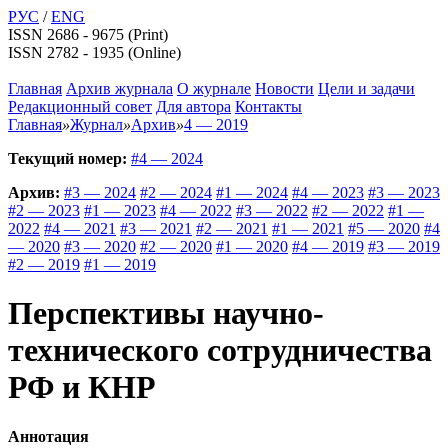
РУС
/
ENG
ISSN 2686 - 9675 (Print)
ISSN 2782 - 1935 (Online)
Главная
Архив журнала
О журнале
Новости
Цели и задачи
Редакционный совет
Для автора
Контакты
Главная
»
Журнал
»
Архив
»
4 — 2019
Текущий номер:
#4 — 2024
Архив:
#3 — 2024
#2 — 2024
#1 — 2024
#4 — 2023
#3 — 2023
#2 — 2023
#1 — 2023
#4 — 2022
#3 — 2022
#2 — 2022
#1 —
2022
#4 — 2021
#3 — 2021
#2 — 2021
#1 — 2021
#5 — 2020
#4
— 2020
#3 — 2020
#2 — 2020
#1 — 2020
#4 — 2019
#3 — 2019
#2 — 2019
#1 — 2019
Перспективы научно-
технического сотрудничества
РФ и КНР
Аннотация