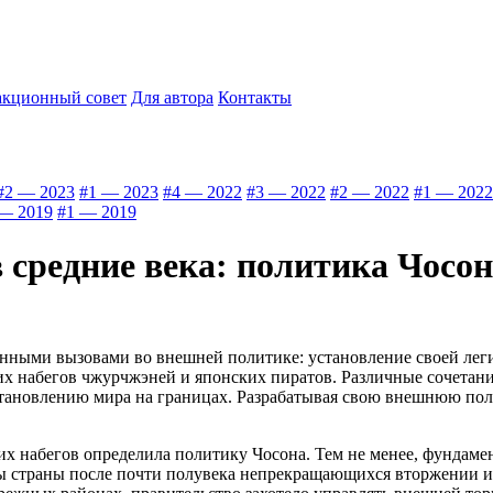
акционный совет
Для автора
Контакты
#2 — 2023
#1 — 2023
#4 — 2022
#3 — 2022
#2 — 2022
#1 — 2022
— 2019
#1 — 2019
 средние века: политика Чосо
енными вызовами во внешней политике: установление своей лег
их набегов чжурчжэней и японских пиратов. Различные сочетан
становлению мира на границах. Разрабатывая свою внешнюю пол
х набегов определила политику Чосона. Тем не менее, фундам
 страны после почти полувека непрекращающихся вторжении и б