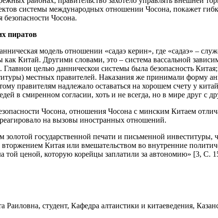
брежных районах, правительство захотело управлять внешней тор
спектов системы международных отношении Чосона, покажет гибк
я безопасности Чосона.
их пиратов
нническая модель отношении «садаэ керин», где «садаэ» – служ
ы как Китай. Другими словами, это – система вассальной завис
10]. Главнои целью данническои системы была безопасность Кит
ституры) местных правителей. Наказания же принимали форму 
этому правителям надлежало оставаться на хорошем счету у кита
ей в смиренном согласии, хоть и не всегда, но в мире друг с др
езопасности Чосона, отношения Чосона с минским Китаем отлич
о реагировало на вызовы иностранных отношений.
м золотой государственной печати и письменной инвеституры, ч
ред вторжением Китая или вмешательством во внутренние политич
а той ценой, которую корейцы заплатили за автономию» [3, С. 15
та Раиловна, студент, Кафедра алтаистики и китаеведения, Каз