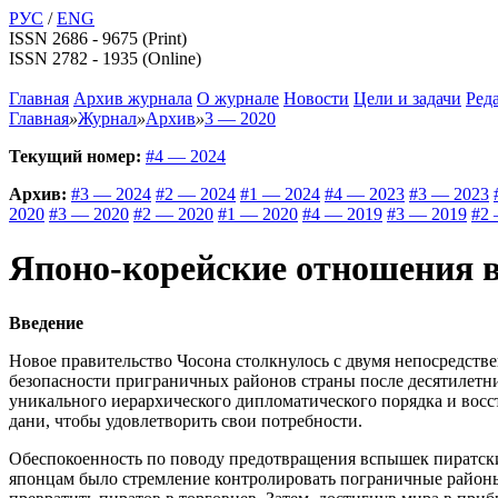
РУС
/
ENG
ISSN 2686 - 9675 (Print)
ISSN 2782 - 1935 (Online)
Главная
Архив журнала
О журнале
Новости
Цели и задачи
Ред
Главная
»
Журнал
»
Архив
»
3 — 2020
Текущий номер:
#4 — 2024
Архив:
#3 — 2024
#2 — 2024
#1 — 2024
#4 — 2023
#3 — 2023
2020
#3 — 2020
#2 — 2020
#1 — 2020
#4 — 2019
#3 — 2019
#2 
Японо-корейские отношения в
Введение
Новое правительство Чосона столкнулось с двумя непосредств
безопасности приграничных районов страны после десятилетн
уникального иерархического дипломатического порядка и вос
дани, чтобы удовлетворить свои потребности.
Обеспокоенность по поводу предотвращения вспышек пиратски
японцам было стремление контролировать пограничные районы