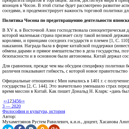
превратить пиратов в торговцев. Затем, достигнув мира в при
японцев в Чосон. В этой статье будет рассмотрено развитие а
соседями, и продемонстрирует важность торговой политики дл
Политика Чосона по предотвращению деятельности японск
В XV в. в Восточной Азии господствовала синоцентрическая да
которой маленькая страна признает силу такой великой держав
королями, и принцами соседних государств и племен [1, С. 1
наказания. Награда была в форме китайской поддержки (инве
обмена дарами и прямое вмешательство в дела государства, по
безопасности и в основном были автономны. Китай держал сосед
Для сравнения, прежде чем мы обсудим специфику политики б
различия показывают гибкость, с которой новое правительств
Официальные отношения с Мин начались в 1401 г. с получение
государства [2, С. 144]. Это значительно уменьшало страх пе
время миссии в Китай. Как пишет Дональд Н. Кларк: «дань был
«
‹
1
2
3
4
5
6
›
»
3 — 2020
Философия и культура, история
Автор:
Мухаметзянов Рустем Равилевич, к.и.н., доцент, Хасанова Ани