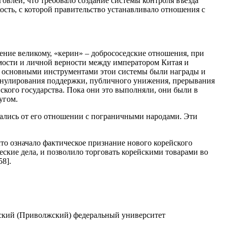
говлей, что требовало создание системы контроля въезда
ость, с которой правительство устанавливало отношения с
ение великому, «керин» – добрососедские отношения, при
имости и личной верности между императором Китая и
ая; основными инструментами этои системы были награды и
аннулирования поддержки, публичного унижения, прерывания
йского государства. Пока они это выполняли, они были в
угом.
ались от его отношении с пограничными народами. Эти
то означало фактическое признание нового корейского
еские дела, и позволило торговать корейскими товарами во
8].
анский (Приволжский) федеральный университет