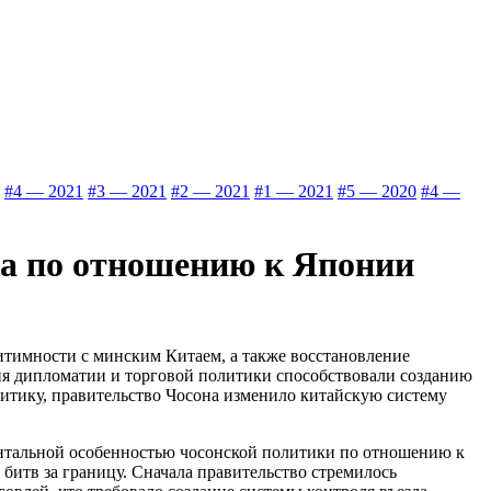
#4 — 2021
#3 — 2021
#2 — 2021
#1 — 2021
#5 — 2020
#4 —
на по отношению к Японии
итимности с минским Китаем, а также восстановление
ия дипломатии и торговой политики способствовали созданию
итику, правительство Чосона изменило китайскую систему
ентальной особенностью чосонской политики по отношению к
итв за границу. Сначала правительство стремилось