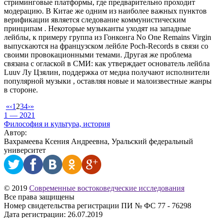
стриминговые платформы, где предварительно проходит
модерацию. В Китае же одним из наиболее важных пунктов
верификации является следование коммунистическим
принципам . Некоторые музыканты уходят на западные
лейблы, к примеру группа из Гонконга No One Remains Virgin
выпускаются на французском лейбле Poch-Records в связи со
своими провокационными темами. Другая же проблема
связана с оглаской в СМИ: как утверждает основатель лейбла
Luuv Лу Цзялин, поддержка от медиа получают исполнители
популярной музыки , оставляя новые и малоизвестные жанры
в стороне.
«
‹
1
2
3
4
›
»
1 — 2021
Философия и культура, история
Автор:
Вахрамеева Ксения Андреевна, Уральский федеральный
университет
© 2019
Современные востоковедческие исследования
Все права защищены
Номер свидетельства регистрации ПИ № ФС 77 - 76298
Дата регистрации: 26.07.2019