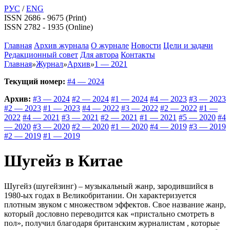
РУС
/
ENG
ISSN 2686 - 9675 (Print)
ISSN 2782 - 1935 (Online)
Главная
Архив журнала
О журнале
Новости
Цели и задачи
Редакционный совет
Для автора
Контакты
Главная
»
Журнал
»
Архив
»
1 — 2021
Текущий номер:
#4 — 2024
Архив:
#3 — 2024
#2 — 2024
#1 — 2024
#4 — 2023
#3 — 2023
#2 — 2023
#1 — 2023
#4 — 2022
#3 — 2022
#2 — 2022
#1 —
2022
#4 — 2021
#3 — 2021
#2 — 2021
#1 — 2021
#5 — 2020
#4
— 2020
#3 — 2020
#2 — 2020
#1 — 2020
#4 — 2019
#3 — 2019
#2 — 2019
#1 — 2019
Шугейз в Китае
Шугейз (шугейзинг) – музыкальный жанр, зародившийся в
1980-ых годах в Великобритании. Он характеризуется
плотным звуком с множеством эффектов. Свое название жанр,
который дословно переводится как «пристально смотреть в
пол», получил благодаря британским журналистам , которые