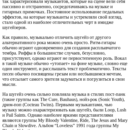
так характеризовали музыкантов, которые на сцене вели себя
пассивно и отстраненно, сосредотачиваясь на музыке и
гитарных примочках. Постоянное использование педальных
эффектов, на которые музыканты и устремляли свой взгляд,
стало одной из наиболее отличительных черт в имидже
шугейзеров.
Как правило, музыкально отличить шугейз от другого
альтернативного рока можно очень просто. Ритм-гитары
обычно играют одновременно для создания расплывчатого
тембра. Риффы в большинстве случаев, безусловно,
присутствуют, однако играют не первостепенную роль. Вокал
в такой музыке обычно «утопает» на фоне музыке, словно еще
один инструмент, и расслышать текст проблематично. Тексты
песен обычно посвящены грезам или несбывшимся мечтам,
что отсылает самого зрителя задуматься и погрузиться в свои
мысли.
На шугейз очень сильно повлияла музыка в стилях пост-панк
(такие группы как The Cure, Bauhaus), нойз-рок (Sonic Youth),
дрим-поп (Cocteau Twins). Первыми музыкантами, чью
музыку можно охарактеризовать как шугейз, были Loop, Lush
и Pail Saints. Однако наиболее яркими представителями
являются группы My Bloody Valentine, Ride, The Jesus and Mary
Chain и Slowdive. Альбом “Loveless” 1991 года группы My