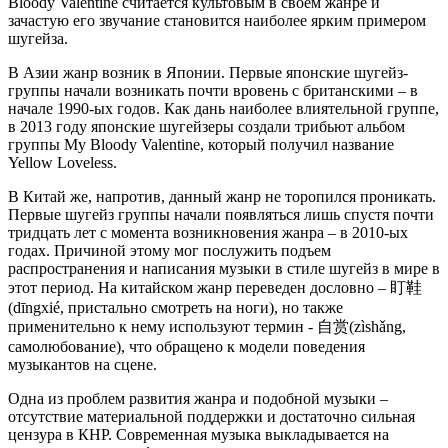
Bloody Valentine считается культовым в своем жанре и
зачастую его звучание становится наиболее ярким примером
шугейза.
В Азии жанр возник в Японии. Первые японские шугейз-
группы начали возникать почти вровень с британскими – в
начале 1990-ых годов. Как дань наиболее влиятельной группе,
в 2013 году японские шугейзеры создали трибьют альбом
группы My Bloody Valentine, который получил название
Yellow Loveless.
В Китай же, напротив, данный жанр не торопился проникать.
Первые шугейз группы начали появляться лишь спустя почти
тридцать лет с момента возникновения жанра – в 2010-ых
годах. Причиной этому мог послужить подъем
распространения и написания музыки в стиле шугейз в мире в
этот период. На китайском жанр переведен дословно – 盯鞋
(dīngxié, пристально смотреть на ноги), но также
применительно к нему используют термин - 自赏(zìshǎng,
самолюбование), что обращено к модели поведения
музыкантов на сцене.
Одна из проблем развития жанра и подобной музыки –
отсутствие материальной поддержки и достаточно сильная
цензура в КНР. Современная музыка выкладывается на