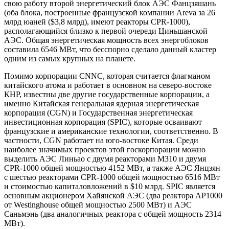
свою работу второй энергетический блок АЭС Фанцзяшань
(оба блока, построенные французской компании Areva за 26
млрд юаней ($3,8 млрд), имеют реакторы CPR-1000),
располагающийся близко к первой очереди Циньшанской
АЭС. Общая энергетическая мощность всех энергоблоков
составила 6546 МВт, что бесспорно сделало данный кластер
одним из самых крупных на планете.
Помимо корпорации CNNC, которая считается флагманом
китайского атома и работает в основном на северо-востоке
КНР, известны две другие государственные корпорации, а
именно Китайская генеральная ядерная энергетическая
корпорация (CGN) и Государственная энергетическая
инвестиционная корпорация (SPIC), которые осваивают
французские и американские технологии, соответственно. В
частности, CGN работает на юго-востоке Китая. Среди
наиболее значимых проектов этой госкорпорации можно
выделить АЭС Линьао с двумя реакторами M310 и двумя
CPR-1000 общей мощностью 4152 МВт, а также АЭС Янцзян
с шестью реакторами CPR-1000 общей мощностью 6516 МВт
и стоимостью капиталовложений в $10 млрд. SPIC является
основным акционером Хайянской АЭС (два реактора AP1000
от Westinghouse общей мощностью 2500 МВт) и АЭС
Саньмэнь (два аналогичных реактора с общей мощность 2314
МВт).