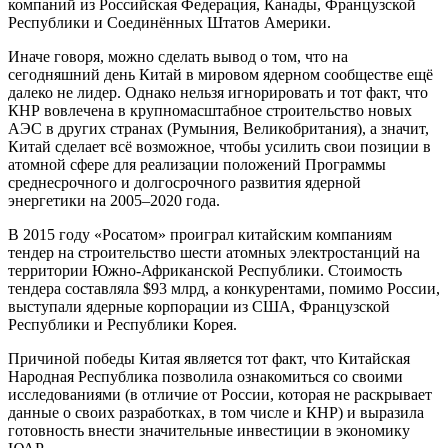
компаний из Российская Федерация, Канады, Французской
Республики и Соединённых Штатов Америки.
Иначе говоря, можно сделать вывод о том, что на
сегодняшний день Китай в мировом ядерном сообществе ещё
далеко не лидер. Однако нельзя игнорировать и тот факт, что
КНР вовлечена в крупномасштабное строительство новых
АЭС в других странах (Румыния, Великобритания), а значит,
Китай сделает всё возможное, чтобы усилить свои позиции в
атомной сфере для реализации положений Программы
среднесрочного и долгосрочного развития ядерной
энергетики на 2005–2020 года.
В 2015 году «Росатом» проиграл китайским компаниям
тендер на строительство шести атомных электростанций на
территории Южно-Африканской Республики. Стоимость
тендера составляла $93 млрд, а конкурентами, помимо России,
выступали ядерные корпорации из США, Французской
Республики и Республики Корея.
Причиной победы Китая является тот факт, что Китайская
Народная Республика позволила ознакомиться со своими
исследованиями (в отличие от России, которая не раскрывает
данные о своих разработках, в том числе и КНР) и выразила
готовность внести значительные инвестиции в экономику