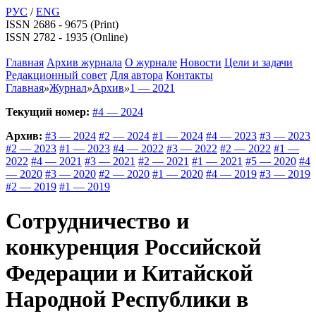
РУС
/
ENG
ISSN 2686 - 9675 (Print)
ISSN 2782 - 1935 (Online)
Главная
Архив журнала
О журнале
Новости
Цели и задачи
Редакционный совет
Для автора
Контакты
Главная
»
Журнал
»
Архив
»
1 — 2021
Текущий номер:
#4 — 2024
Архив:
#3 — 2024
#2 — 2024
#1 — 2024
#4 — 2023
#3 — 2023
#2 — 2023
#1 — 2023
#4 — 2022
#3 — 2022
#2 — 2022
#1 —
2022
#4 — 2021
#3 — 2021
#2 — 2021
#1 — 2021
#5 — 2020
#4
— 2020
#3 — 2020
#2 — 2020
#1 — 2020
#4 — 2019
#3 — 2019
#2 — 2019
#1 — 2019
Сотрудничество и
конкуренция Российской
Федерации и Китайской
Народной Республики в