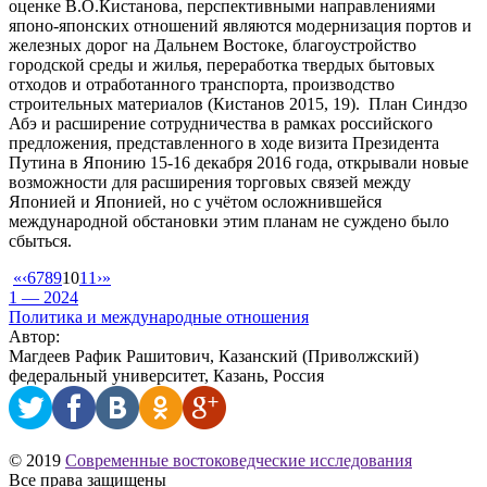
оценке В.О.Кистанова, перспективными направлениями
японо-японских отношений являются модернизация портов и
железных дорог на Дальнем Востоке, благоустройство
городской среды и жилья, переработка твердых бытовых
отходов и отработанного транспорта, производство
строительных материалов (Кистанов 2015, 19). План Синдзо
Абэ и расширение сотрудничества в рамках российского
предложения, представленного в ходе визита Президента
Путина в Японию 15-16 декабря 2016 года, открывали новые
возможности для расширения торговых связей между
Японией и Японией, но с учётом осложнившейся
международной обстановки этим планам не суждено было
сбыться.
«
‹
6
7
8
9
10
11
›
»
1 — 2024
Политика и международные отношения
Автор:
Магдеев Рафик Рашитович, Казанский (Приволжский)
федеральный университет, Казань, Россия
© 2019
Современные востоковедческие исследования
Все права защищены