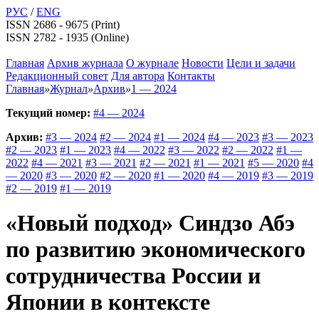
РУС
/
ENG
ISSN 2686 - 9675 (Print)
ISSN 2782 - 1935 (Online)
Главная
Архив журнала
О журнале
Новости
Цели и задачи
Редакционный совет
Для автора
Контакты
Главная
»
Журнал
»
Архив
»
1 — 2024
Текущий номер:
#4 — 2024
Архив:
#3 — 2024
#2 — 2024
#1 — 2024
#4 — 2023
#3 — 2023
#2 — 2023
#1 — 2023
#4 — 2022
#3 — 2022
#2 — 2022
#1 —
2022
#4 — 2021
#3 — 2021
#2 — 2021
#1 — 2021
#5 — 2020
#4
— 2020
#3 — 2020
#2 — 2020
#1 — 2020
#4 — 2019
#3 — 2019
#2 — 2019
#1 — 2019
«Новый подход» Синдзо Абэ
по развитию экономического
сотрудничества России и
Японии в контексте