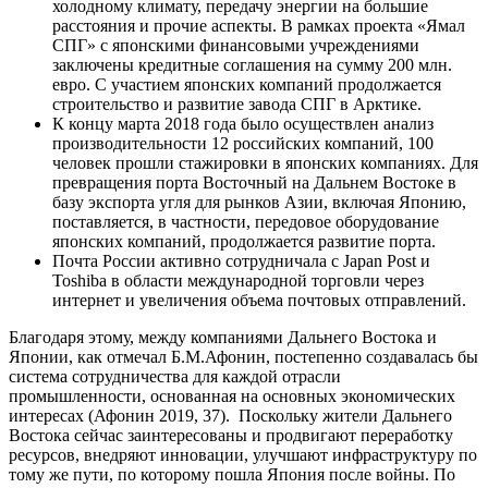
холодному климату, передачу энергии на большие
расстояния и прочие аспекты. В рамках проекта «Ямал
СПГ» с японскими финансовыми учреждениями
заключены кредитные соглашения на сумму 200 млн.
евро. С участием японских компаний продолжается
строительство и развитие завода СПГ в Арктике.
К концу марта 2018 года было осуществлен анализ
производительности 12 российских компаний, 100
человек прошли стажировки в японских компаниях. Для
превращения порта Восточный на Дальнем Востоке в
базу экспорта угля для рынков Азии, включая Японию,
поставляется, в частности, передовое оборудование
японских компаний, продолжается развитие порта.
Почта России активно сотрудничала с Japan Post и
Toshiba в области международной торговли через
интернет и увеличения объема почтовых отправлений.
Благодаря этому, между компаниями Дальнего Востока и
Японии, как отмечал Б.М.Афонин, постепенно создавалась бы
система сотрудничества для каждой отрасли
промышленности, основанная на основных экономических
интересах (Афонин 2019, 37). Поскольку жители Дальнего
Востока сейчас заинтересованы и продвигают переработку
ресурсов, внедряют инновации, улучшают инфраструктуру по
тому же пути, по которому пошла Япония после войны. По