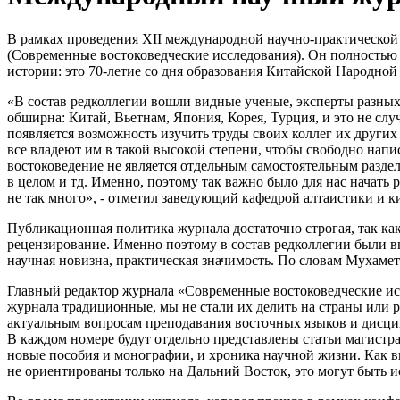
В рамках проведения XII международной научно-практическ
(Современные востоковедческие исследования). Он полностью 
истории: это 70-летие со дня образования Китайской Народной
«В состав редколлегии вошли видные ученые, эксперты разных 
обширна: Китай, Вьетнам, Япония, Корея, Турция, и это не сл
появляется возможность изучить труды своих коллег их других
все владеют им в такой высокой степени, чтобы свободно напи
востоковедение не является отдельным самостоятельным раздел
в целом и тд. Именно, поэтому так важно было для нас начать
не так много», - отметил заведующий кафедрой алтаистики и
Публикационная политика журнала достаточно строгая, так как
рецензирование. Именно поэтому в состав редколлегии были вк
научная новизна, практическая значимость. По словам Мухамет
Главный редактор журнала «Современные востоковедческие и
журнала традиционные, мы не стали их делить на страны или р
актуальным вопросам преподавания восточных языков и дисци
В каждом номере будут отдельно представлены статьи магистра
новые пособия и монографии, и хроника научной жизни. Как в
не ориентированы только на Дальний Восток, это могут быть 