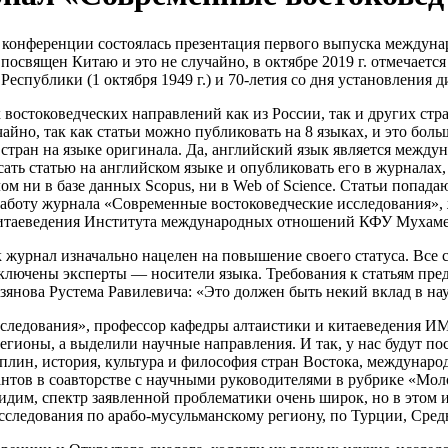
ой конференции состоялась презентация первого выпуска меж
посвящен Китаю и это не случайно, в октябре 2019 г. отмечаетс
 Республики (1 октября 1949 г.) и 70-летия со дня установлен
востоковедческих направлений как из России, так и других стра
учайно, так как статьи можно публиковать на 8 языках, и это б
 стран на языке оригинала. Да, английский язык является междун
сать статью на английском языке и опубликовать его в журналах
ом ни в базе данных Scopus, ни в Web of Science. Статьи попад
 работу журнала «Современные востоковедческие исследования», 
 китаеведения Института международных отношений КФУ Мухаме
 журнал изначально нацелен на повышение своего статуса. Все с
лючены эксперты — носители языка. Требования к статьям предъ
зянова Рустема Равилевича: «Это должен быть некий вклад в на
сследования», профессор кафедры алтаистики и китаеведения 
егионы, а выделили научные направления. И так, у нас будут п
плин, история, культура и философия стран Востока, междуна
нтов в соавторстве с научными руководителями в рубрике «Молод
идим, спектр заявленной проблематики очень широк, но в этом 
исследования по арабо-мусульманскому региону, по Турции, Сре