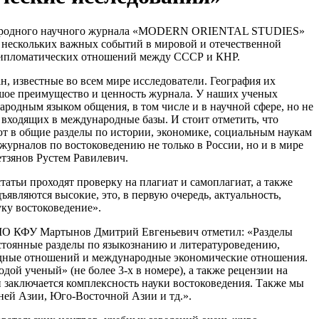
дународного научного журнала «MODERN ORIENTAL STUDIES»
я нескольких важных событий в мировой и отечественной
ия дипломатических отношений между СССР и КНР.
н, известные во всем мире исследователи. География их
ольшое преимущество и ценность журнала. У наших ученых
ародным языком общения, в том числе и в научной сфере, но не
, входящих в международные базы. И стоит отметить, что
ают в общие разделы по истории, экономике, социальным наукам
журналов по востоковедению не только в России, но и в мире
тзянов Рустем Равилевич.
татьи проходят проверку на плагиат и самоплагиат, а также
являются высокие, это, в первую очередь, актуальность,
уку востоковедение».
ИМО КФУ Мартынов Дмитрий Евгеньевич отметил: «Разделы
остоянные разделы по языкознанию и литературоведению,
родные отношений и международные экономические отношения.
ой ученый» (не более 3-х в номере), а также рецензии на
и заключается комплексность науки востоковедения. Также мы
дней Азии, Юго-Восточной Азии и тд.».